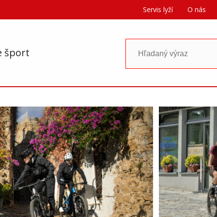
Servis lyží
O nás
e šport