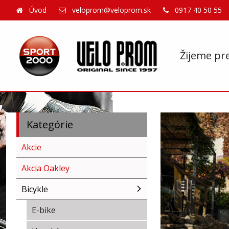
Úvod
veloprom@veloprom.sk
0917 40 50 55
Žijeme pr
Kategórie
Akcie
Akcia Oakley
Bicykle
E-bike