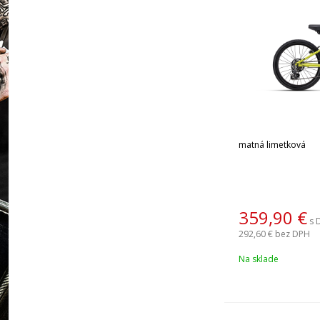
matná limetková
359,90
€
s 
292,60 €
bez DPH
Na sklade