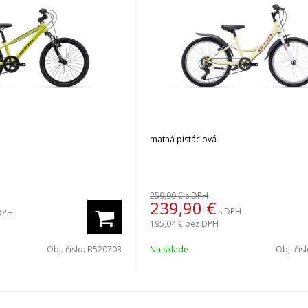
matná pistáciová
259,90 €
s DPH
239,90
€
s DPH
DPH
195,04 €
bez DPH
Obj. čislo:
B520703
Na sklade
Obj. čis