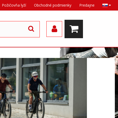
Požičovňa lyží
Obchodné podmienky
Predajne