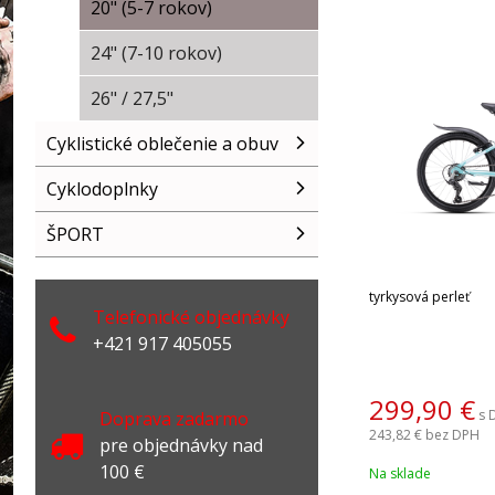
20" (5-7 rokov)
24" (7-10 rokov)
26" / 27,5"
Cyklistické oblečenie a obuv
Cyklodoplnky
ŠPORT
tyrkysová perleť
Telefonické objednávky
+421 917 405055
299,90
€
s 
Doprava zadarmo
243,82 €
bez DPH
pre objednávky nad
100 €
Na sklade