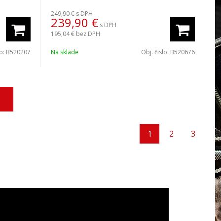
249,90 €
s DPH
239,90
€
s DPH
195,04 €
bez DPH
lo:
B520207
Na sklade
Obj. čislo:
B520676
1
2
3