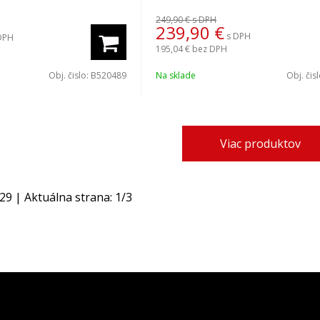
249,90 €
s DPH
239,90
€
s DPH
DPH
195,04 €
bez DPH
Obj. čislo:
B520489
Na sklade
Obj. čis
Viac produktov
29
| Aktuálna strana:
1
/
3