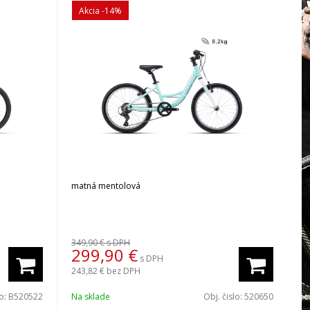
Akcia
-14%
matná mentolová
349,90 €
s DPH
299,90
€
s DPH
243,82 €
bez DPH
lo:
B520522
Na sklade
Obj. čislo:
520650