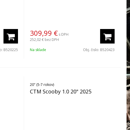
309,99
€
s DPH
252,02 €
bez DPH
lo:
B520225
Na sklade
Obj. čislo:
B520423
20" (5-7 rokov)
CTM Scooby 1.0 20" 2025