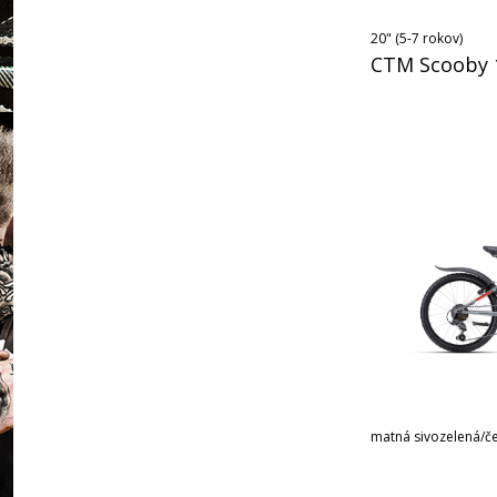
20" (5-7 rokov)
CTM Scooby 1
matná sivozelená/č