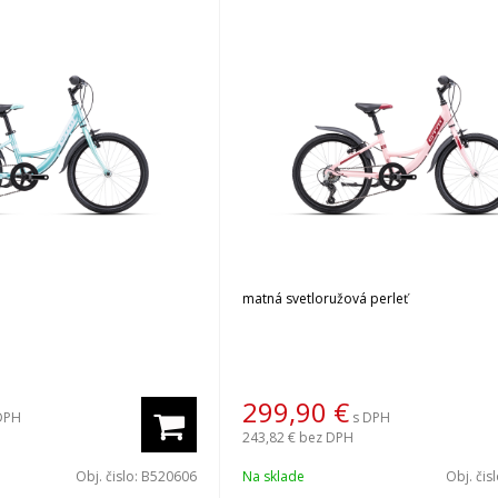
matná svetloružová perleť
299,90
€
DPH
s DPH
243,82 €
bez DPH
Obj. čislo:
B520606
Na sklade
Obj. čis