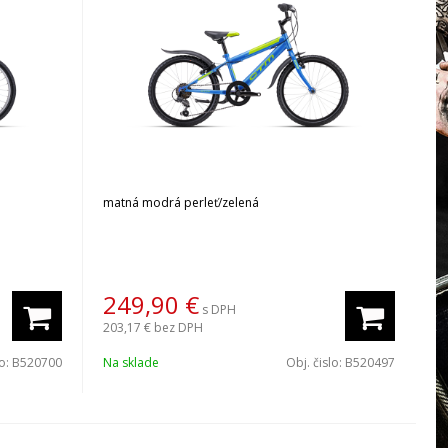
matná modrá perleť/zelená
249,90
€
s DPH
203,17 €
bez DPH
lo:
B520700
Na sklade
Obj. čislo:
B520497