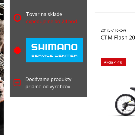
Tovar na sklade
expedujeme do 24 hod.
20" (5-7 rokov)
CTM Flash 20
Akcia
-14%
Dodávame produkty
priamo od výrobcov