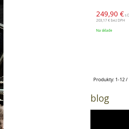
249,90
€
s 
203,17 €
bez DPH
Na sklade
Produkty:
1
-
12
/
blog