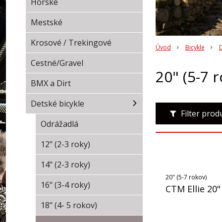
Horské
Mestské
Krosové / Trekingové
Úvod
Bicykle
D
Cestné/Gravel
20" (5-7 
BMX a Dirt
Detské bicykle
Filter pro
Odrážadlá
12" (2-3 roky)
14" (2-3 roky)
20" (5-7 rokov)
16" (3-4 roky)
CTM Ellie 20"
18" (4- 5 rokov)