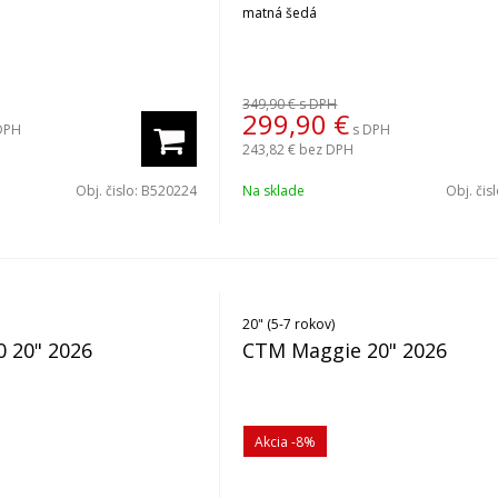
matná šedá
349,90 €
s DPH
299,90
€
DPH
s DPH
243,82 €
bez DPH
Obj. čislo:
B520224
Na sklade
Obj. čis
20" (5-7 rokov)
0 20" 2026
CTM Maggie 20" 2026
Akcia
-8%