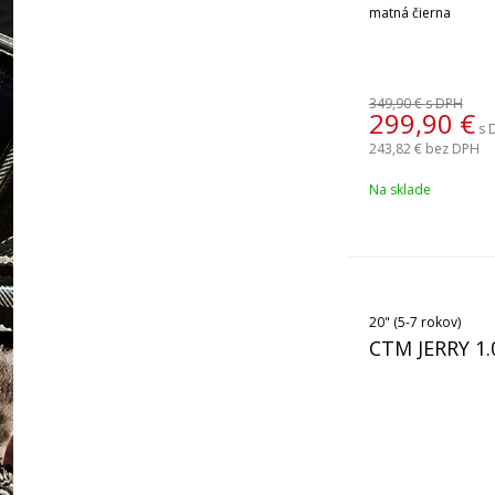
matná čierna
349,90 €
s DPH
299,90
€
s 
243,82 €
bez DPH
Na sklade
20" (5-7 rokov)
CTM JERRY 1.