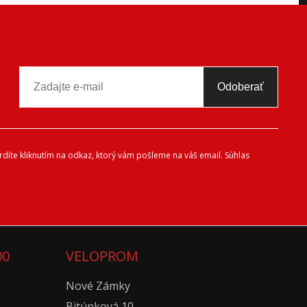
Odoberať
díte kliknutím na odkaz, ktorý vám pošleme na váš email. Súhlas
00
VELOPROM
Nové Zámky
Bitúnková 10