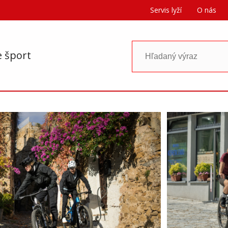
Servis lyží
O nás
e šport