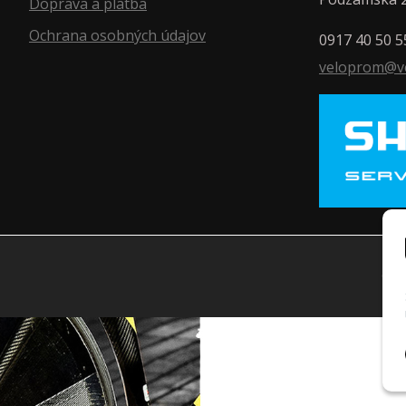
Doprava a platba
Ochrana osobných údajov
0917 40 50 5
veloprom@v
© 2