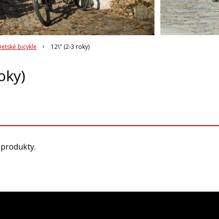
etské bicykle
12\" (2-3 roky)
oky)
 produkty.