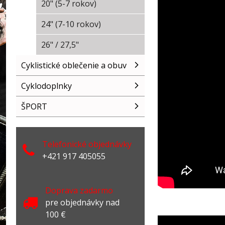
20" (5-7 rokov)
24" (7-10 rokov)
26" / 27,5"
Cyklistické oblečenie a obuv
Cyklodoplnky
ŠPORT
Telefonické objednávky
+421 917 405055
Doprava zadarmo
pre objednávky nad
100 €