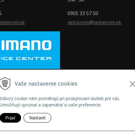
5
0905 33 57 50
eloprom.sk
veloprom@veloprom.sk
Vaše nastavenie cookies
026 Veloprom •
NextShop
&
e-shop Pohoda Connector
by
NextCom s.
Súbory cookie nám pomáhajú pri poskytovaní služieb pre vás.
Umožňujú spoznať a zapamätať si vaše preferencie.
Nastaviť
Prijať