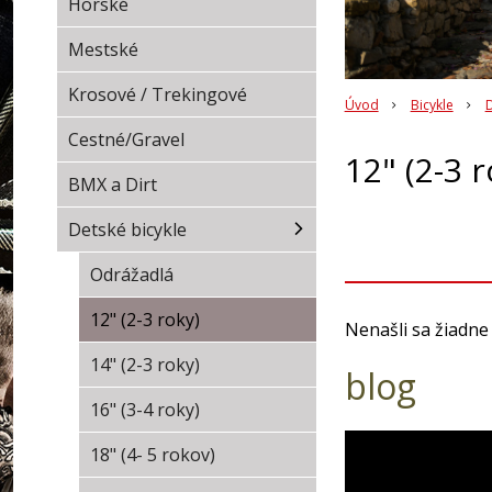
Horské
Mestské
Krosové / Trekingové
Úvod
Bicykle
D
Cestné/Gravel
12" (2-3 r
BMX a Dirt
Detské bicykle
Odrážadlá
12" (2-3 roky)
Nenašli sa žiadne
14" (2-3 roky)
blog
16" (3-4 roky)
18" (4- 5 rokov)