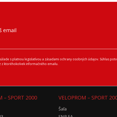
š email
lade s platnou legislatívou a zásadami ochrany osobných údajov. Súhlas potvr
 z ktoréhokoľvek informačného emailu.
 – SPORT 2000
VELOPROM – SPORT 20
Šaľa
23
SNP 5A