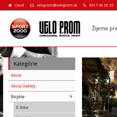
Úvod
veloprom@veloprom.sk
0917 40 50 55
Žijeme pr
Kategórie
Akcie
Akcia Oakley
Bicykle
E-bike