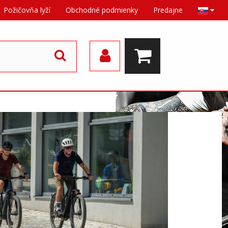
Požičovňa lyží
Obchodné podmienky
Predajne