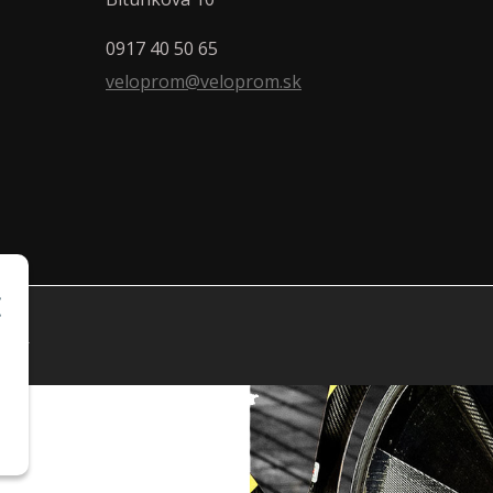
0917 40 50 65
veloprom@veloprom.sk
r.o.