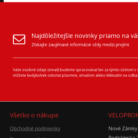
Najdôležitejšie novinky priamo na vá
Získajte zaujímavé informácie vždy medzi prvými
Vaše osobné údaje (email) budeme spracovávať len za týmto účelom v sú
môžete kedykoľvek odvolať písomne, emailom alebo kliknutím na odkaz
Všetko o nákupe
VELOPROM
Obchodné podmienky
Nové Zámky
Podzámska 