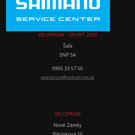
VELOPROM – SPORT 2000
Šaľa
SNP 5A
0905 33 57 50
veloprom@veloprom.sk
VELOPROM
Nové Zámky
Bitúnková 10