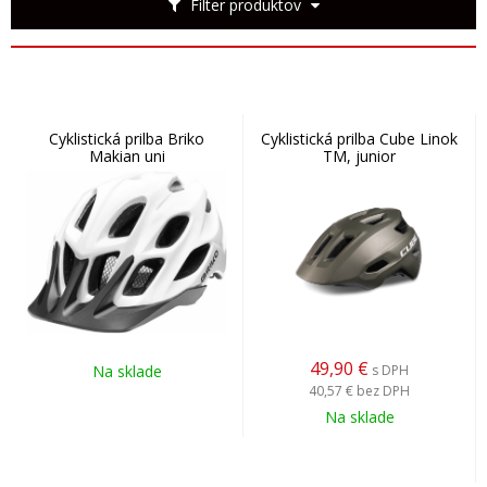
Filter produktov
Cyklistická prilba Briko
Cyklistická prilba Cube Linok
Makian uni
TM, junior
49,90
€
Na sklade
s DPH
40,57 €
bez DPH
Na sklade