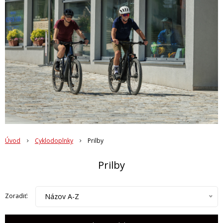
Úvod
Cyklodoplnky
Prilby
Prilby
Názov A-Z
Zoradiť: