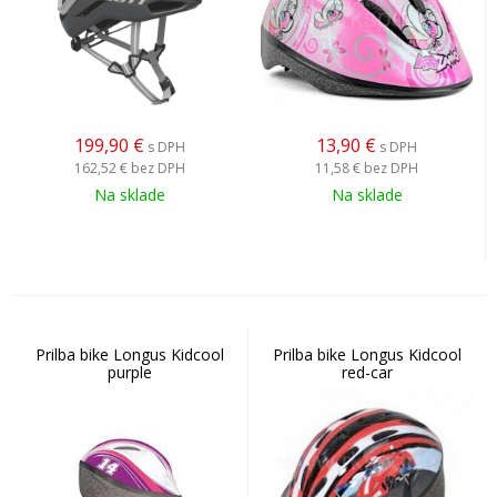
199,90
€
13,90
€
s DPH
s DPH
162,52 €
bez DPH
11,58 €
bez DPH
Na sklade
Na sklade
Prilba bike Longus Kidcool
Prilba bike Longus Kidcool
purple
red-car