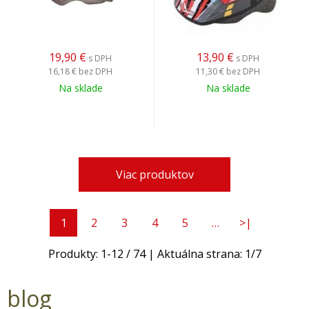
19,90
€
13,90
€
s DPH
s DPH
16,18 €
bez DPH
11,30 €
bez DPH
Na sklade
Na sklade
Viac produktov
1
2
3
4
5
…
>|
Produkty:
1
-
12
/
74
| Aktuálna strana:
1
/
7
blog