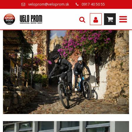
veloprom@veloprom.sk
0917 40 50 55