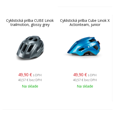
Cyklistická prilba CUBE Linok
Cyklistická prilba Cube Linok X
trailmotion, glossy grey
Actionteam, junior
49,90
€
49,90
€
s DPH
s DPH
40,57 €
bez DPH
40,57 €
bez DPH
Na sklade
Na sklade