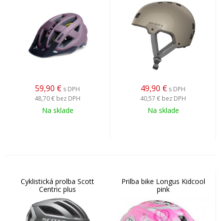
59,90
€
49,90
€
s DPH
s DPH
48,70 €
bez DPH
40,57 €
bez DPH
Na sklade
Na sklade
Cyklistická prolba Scott
Prilba bike Longus Kidcool
Centric plus
pink