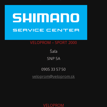
VELOPROM – SPORT 2000
Šaľa
SNP 5A
0905 33 57 50
veloprom@veloprom.sk
VELOPROM