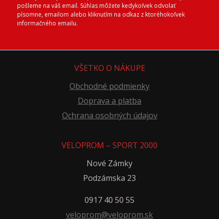
pošleme na váš email. Súhlas môžete kedykoľvek odvolať
písomne, emailom alebo kliknutím na odkaz z ktoréhokoľvek
informačného emailu.
VŠETKO O NÁKUPE
Obchodné podmienky
Doprava a platba
Ochrana osobných údajov
VELOPROM – SPORT 2000
Nové Zámky
Podzámska 23
0917 40 50 55
veloprom@veloprom.sk