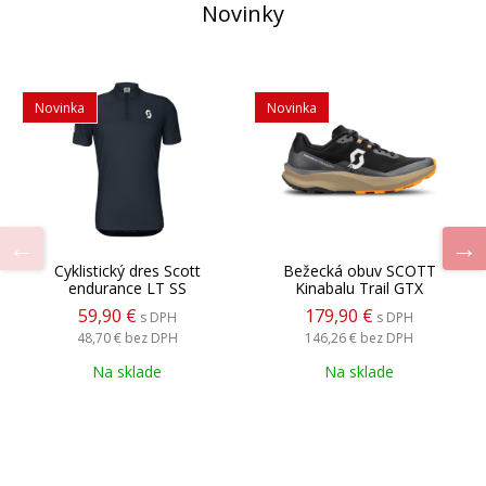
Novinky
Novinka
Novinka
Cyklistický dres Scott
Bežecká obuv SCOTT
endurance LT SS
Kinabalu Trail GTX
59,90 €
179,90 €
s DPH
s DPH
48,70 €
bez DPH
146,26 €
bez DPH
Na sklade
Na sklade