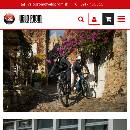
veloprom@veloprom.sk
0917 40 50 55