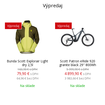
Výpredaj
Výpredaj
Výpredaj
Bunda Scott Explorair Light
Scott Patron eRide 920
dry 2,5l
granite black 29" 800Wh
163,90 €
s DPH
5 999,90 €
s DPH
79,90 €
4 899,90 €
s DPH
s DPH
64,96 €
bez DPH
3 983,66 €
bez DPH
Na sklade
Na sklade