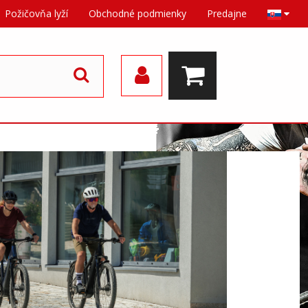
Požičovňa lyží
Obchodné podmienky
Predajne