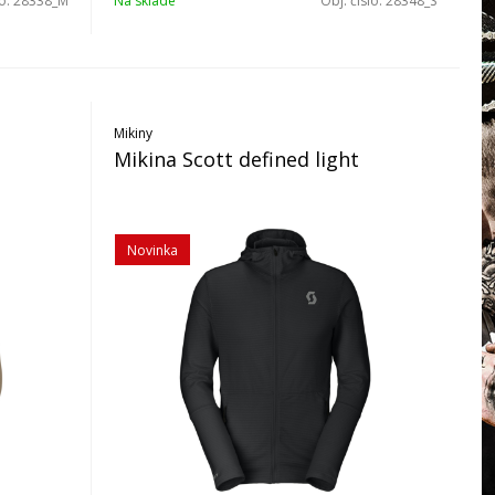
lo:
28338_M
Na sklade
Obj. čislo:
28348_S
Mikiny
Mikina Scott defined light
Novinka