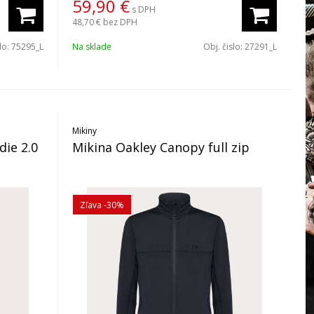
59,90
€
s DPH
48,70 €
bez DPH
slo:
75295_L
Na sklade
Obj. čislo:
27291_L
Mikiny
die 2.0
Mikina Oakley Canopy full zip
Zľava -30%