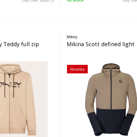
Obj. čislo:
28337_L
Na sklade
Obj. čis
Mikiny
 Teddy full zip
Mikina Scott defined light
Novinka