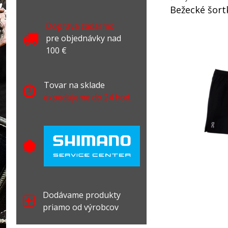
Bežecké šort
Doprava zadarmo
pre objednávky nad
100 €
Tovar na sklade
expedujeme do 24 hod.
Dodávame produkty
priamo od výrobcov