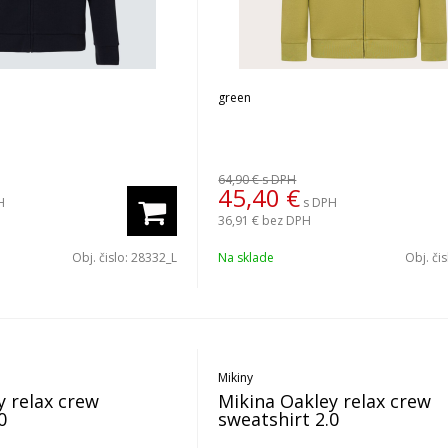
green
64,90 €
s DPH
45,40
€
H
s DPH
36,91 €
bez DPH
Obj. čislo:
28332_L
Na sklade
Obj. či
Mikiny
y relax crew
Mikina Oakley relax crew
0
sweatshirt 2.0