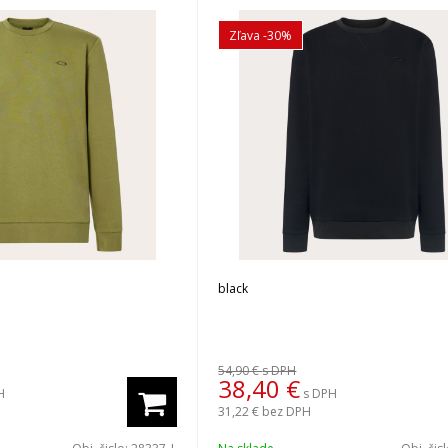
Zľava -30%
black
54,90 €
s DPH
38,40
€
H
s DPH
31,22 €
bez DPH