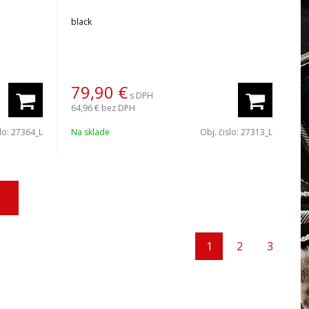
black
79,90
€
s DPH
64,96 €
bez DPH
slo:
27364_L
Na sklade
Obj. čislo:
27313_L
1
2
3