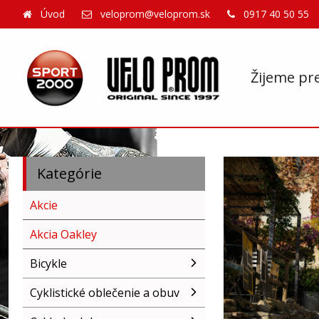
Úvod
veloprom@veloprom.sk
0917 40 50 55
Žijeme pr
Kategórie
Akcie
Akcia Oakley
Bicykle
Cyklistické oblečenie a obuv