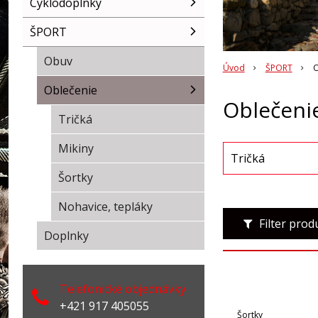
Cyklodoplnky
ŠPORT
Obuv
Úvod
ŠPORT
O
Oblečenie
Oblečeni
Tričká
Mikiny
Tričká
Šortky
Nohavice, tepláky
Filter pro
Doplnky
Telefonické objednávky
+421 917 405055
Šortky