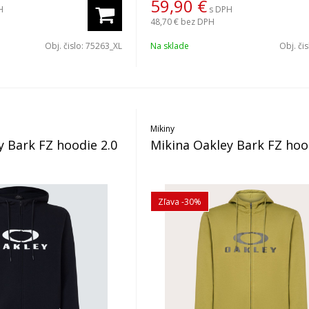
59,90
€
H
s DPH
48,70 €
bez DPH
Obj. čislo:
75263_XL
Na sklade
Obj. či
Mikiny
y Bark FZ hoodie 2.0
Mikina Oakley Bark FZ hoo
Zľava -30%