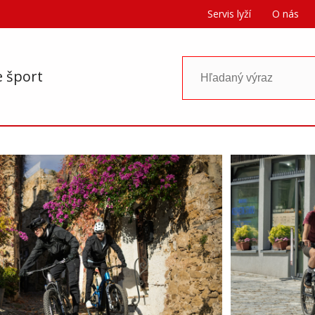
Servis lyží
O nás
e šport