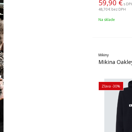
59,90
€
s DP
48,70 €
bez DPH
Na sklade
Mikiny
Mikina Oakle
Zľava -30%