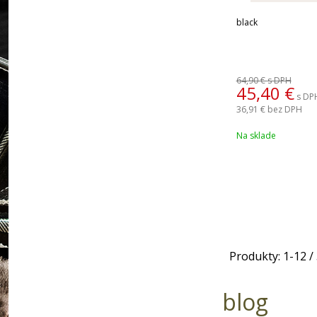
black
64,90 €
s DPH
45,40
€
s DP
36,91 €
bez DPH
Na sklade
Produkty:
1
-
12
/
blog