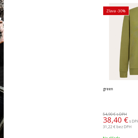
Zľava -30%
green
54,90 €
s DPH
38,40
€
s DP
31,22 €
bez DPH