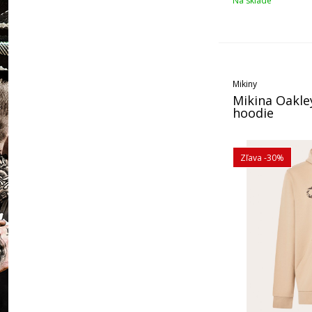
Na sklade
Mikiny
Mikina Oakley
hoodie
Zľava -30%