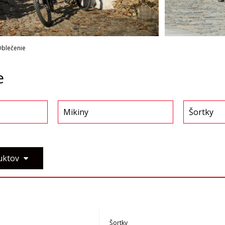
blečenie
e
Mikiny
Šortky
duktov
Šortky