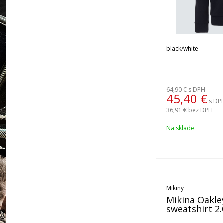
black/white
64,90 €
s DPH
45,40
€
s DP
36,91 €
bez DPH
Na sklade
Mikiny
Mikina Oakle
sweatshirt 2.