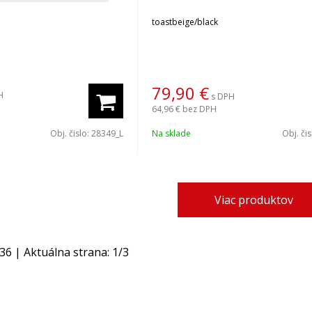
toastbeige/black
79,90
€
H
s DPH
64,96 €
bez DPH
Obj. čislo:
28349_L
Na sklade
Obj. či
Viac produktov
36
| Aktuálna strana:
1
/
3