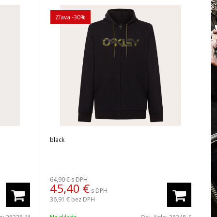
Zľava -30%
black
64,90 €
s DPH
45,40
€
s DPH
36,91 €
bez DPH