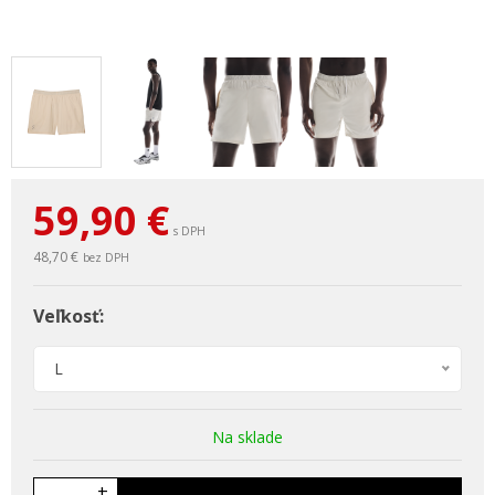
59,90
€
s DPH
48,70 €
bez DPH
Veľkosť:
L
Na sklade
+