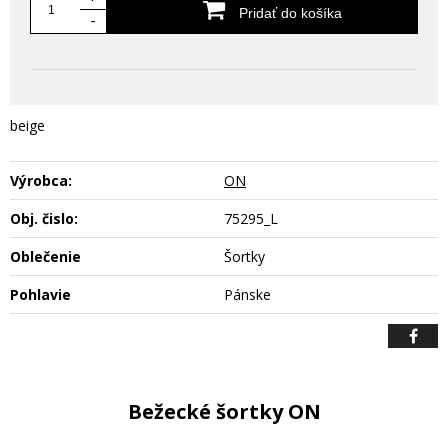
Pridať do košíka
-
beige
Výrobca:
ON
Obj. čislo:
75295_L
Oblečenie
Šortky
Pohlavie
Pánske
Bežecké šortky ON