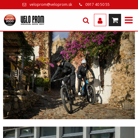
veloprom@veloprom.sk
0917 40 50 55