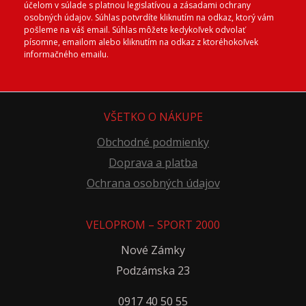
účelom v súlade s platnou legislatívou a zásadami ochrany
osobných údajov. Súhlas potvrdíte kliknutím na odkaz, ktorý vám
pošleme na váš email. Súhlas môžete kedykoľvek odvolať
písomne, emailom alebo kliknutím na odkaz z ktoréhokoľvek
informačného emailu.
VŠETKO O NÁKUPE
Obchodné podmienky
Doprava a platba
Ochrana osobných údajov
VELOPROM – SPORT 2000
Nové Zámky
Podzámska 23
0917 40 50 55