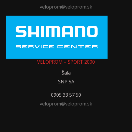
veloprom@veloprom.sk
VELOPROM – SPORT 2000
Šaľa
SNP 5A
0905 33 57 50
veloprom@veloprom.sk