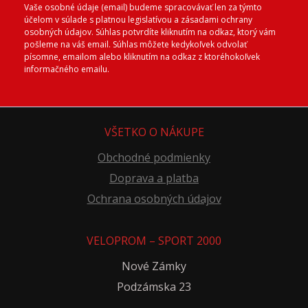
Vaše osobné údaje (email) budeme spracovávať len za týmto
účelom v súlade s platnou legislatívou a zásadami ochrany
osobných údajov. Súhlas potvrdíte kliknutím na odkaz, ktorý vám
pošleme na váš email. Súhlas môžete kedykoľvek odvolať
písomne, emailom alebo kliknutím na odkaz z ktoréhokoľvek
informačného emailu.
VŠETKO O NÁKUPE
Obchodné podmienky
Doprava a platba
Ochrana osobných údajov
VELOPROM – SPORT 2000
Nové Zámky
Podzámska 23