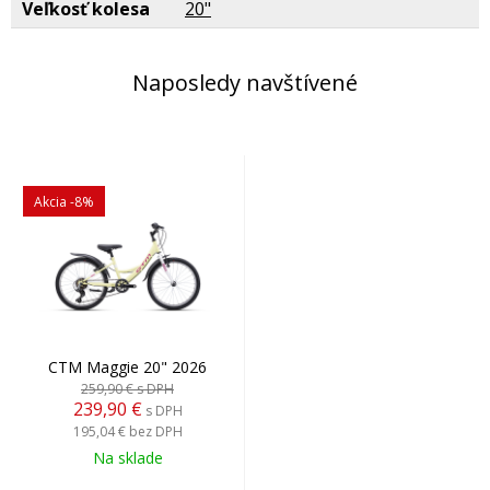
Veľkosť kolesa
20"
Naposledy navštívené
Akcia
-8%
CTM Maggie 20" 2026
259,90 €
s DPH
239,90 €
s DPH
195,04 €
bez DPH
Na sklade