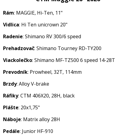
Rám
: MAGGIE, Hi-Ten, 11"
Vidlica
: Hi Ten unicrown 20"
Radenie
: Shimano RV 300/6 speed
Prehadzovač
: Shimano Tourney RD-TY200
Viackolečko
: Shimano MF-TZ500 6 speed 14-28T
Prevodník
: Prowheel, 32T, 114mm
Brzdy
: Alloy V-brake
Ráfiky
: CTM 406X20, 28H, black
Plášte
: 20x1,75"
Náboje
: Matrix alloy 28H
Pedále
: Junior HF-910