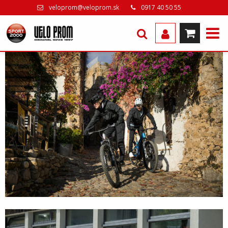
veloprom@veloprom.sk
0917 40 50 55