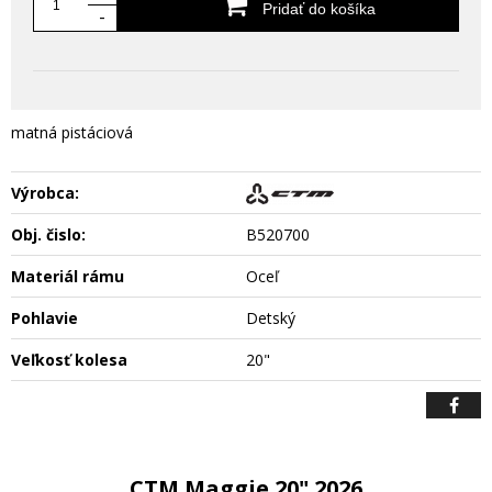
Pridať do košíka
-
matná pistáciová
Výrobca:
Obj. čislo:
B520700
Materiál rámu
Oceľ
Pohlavie
Detský
Veľkosť kolesa
20"
CTM Maggie 20" 2026