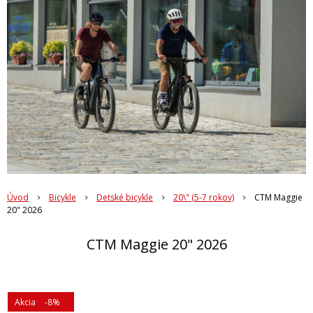
Úvod
Bicykle
Detské bicykle
20\" (5-7 rokov)
CTM Maggie
20" 2026
CTM Maggie 20" 2026
Akcia
-8%