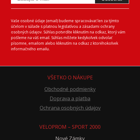
Vaše osobné údaje (email) budeme spracovávať len za týmto
účelom v súlade s platnou legislatívou a zásadami ochrany
osobných údajov. Súhlas potvrdíte kliknutím na odkaz, ktorý vám
pošleme na váš email. Súhlas môžete kedykoľvek odvolať
písomne, emailom alebo kliknutím na odkaz z ktoréhokoľvek
informačného emailu.
VŠETKO O NÁKUPE
Obchodné podmienky
Doprava a platba
Ochrana osobných údajov
VELOPROM – SPORT 2000
Nové Zámky