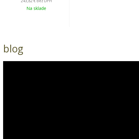
243,82 €
bez DPH
Na sklade
blog