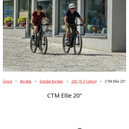
Úvod
Bicykle
Detské bicykle
20\" (5-7 rokov)
CTM Ellie 20"
CTM Ellie 20"