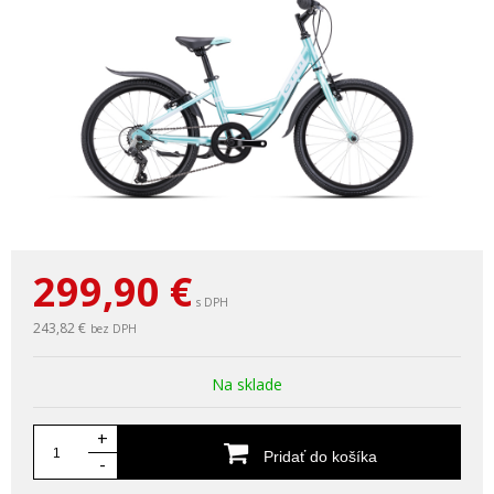
299,90
€
s DPH
243,82 €
bez DPH
Na sklade
+
Pridať do košíka
-