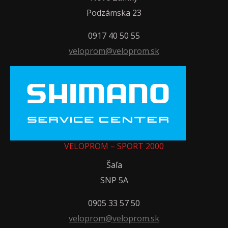
Podzámska 23
0917 40 50 55
veloprom@veloprom.sk
VELOPROM – SPORT 2000
Šaľa
SNP 5A
0905 33 57 50
veloprom@veloprom.sk