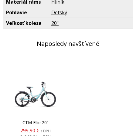
Materiál rámu
Hliník
Pohlavie
Detský
Veľkosť kolesa
20"
Naposledy navštívené
CTM Ellie 20"
299,90 €
s DPH