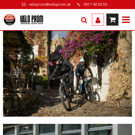
veloprom@veloprom.sk
0917 40 50 55