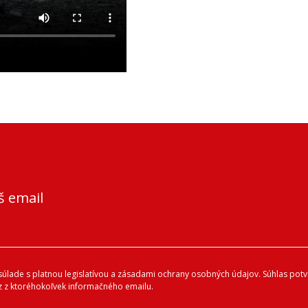
š email
lade s platnou legislatívou a zásadami ochrany osobných údajov. Súhlas potvr
 z ktoréhokoľvek informačného emailu.