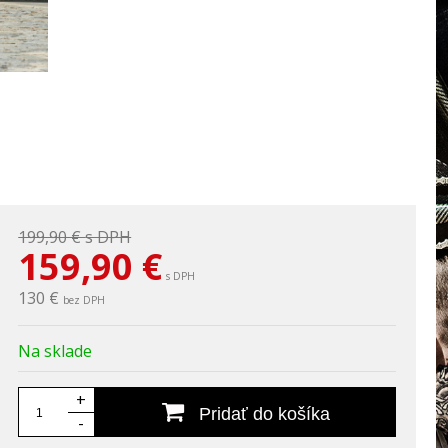
199,90 €
s DPH
159,90
€
s DPH
130 €
bez DPH
Na sklade
+
Pridať do košíka
-