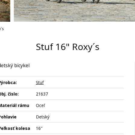
y´s
Stuf 16" Roxy´s
detský bicykel
Výrobca:
Stuf
bj. čislo:
21637
Materiál rámu
Oceľ
Pohlavie
Detský
Veľkosť kolesa
16"