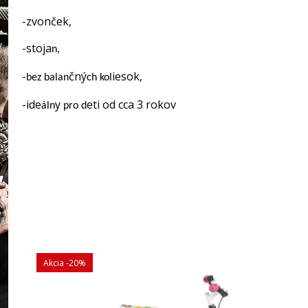
-zvonček,
-stoj
a
n,
-
čný
iesok
,
bez balan
ch kol
-ide
y
eti od cca 3 rokov
áln
pro d
Akcia
-20%