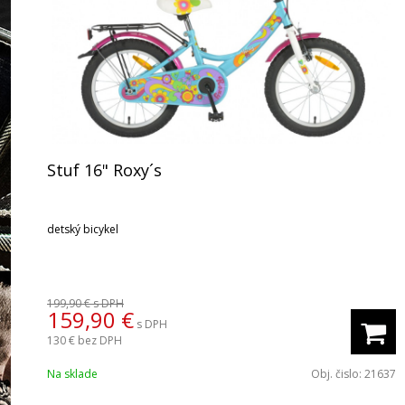
Stuf 16" Roxy´s
detský bicykel
199,90 €
s DPH
159,90 €
s DPH
130 €
bez DPH
Na sklade
Obj. čislo:
21637