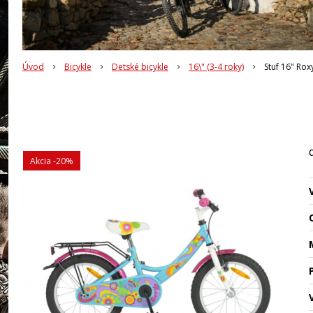
Úvod
Bicykle
Detské bicykle
16\" (3-4 roky)
Stuf 16" Rox
Akcia
-20%
O