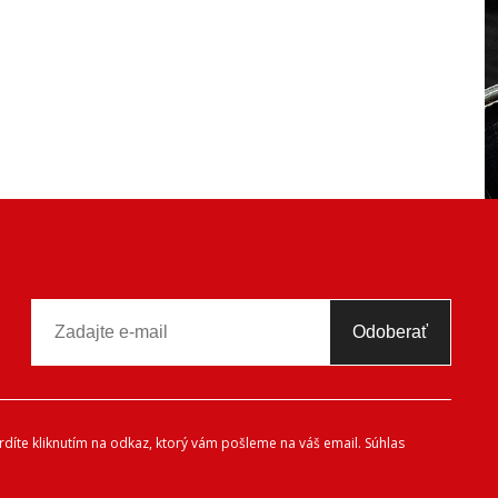
Odoberať
díte kliknutím na odkaz, ktorý vám pošleme na váš email. Súhlas