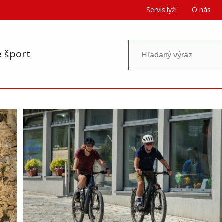
Servis lyží
O nás
e šport