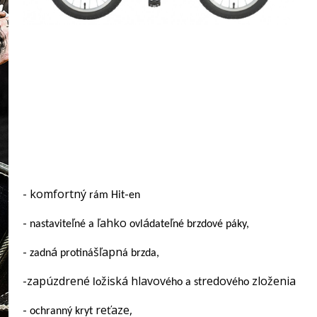
- komfortný
-
rám Hit
en
-
ľ
ľahko
á
ľ
nastavite
né a
ovl
date
né brzdové páky,
-
á
šľapn
zadn
protiná
á
brzda,
-zapúzdrené
žiská hlavov
redov
zloženia
lo
ého a st
ého
-
reťaze,
ochranný kryt