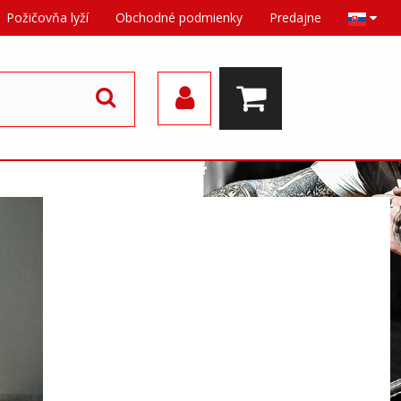
Požičovňa lyží
Obchodné podmienky
Predajne