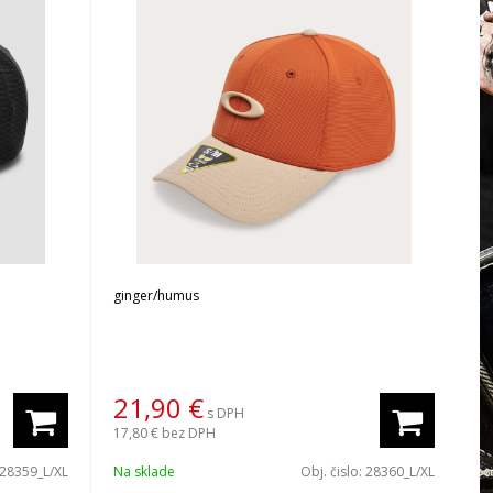
ginger/humus
21,90
€
s DPH
17,80 €
bez DPH
28359_L/XL
Na sklade
Obj. čislo:
28360_L/XL