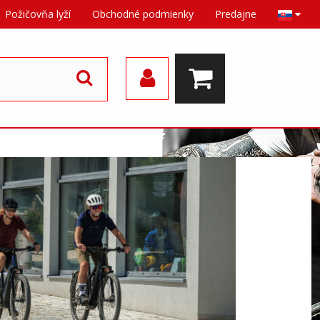
Požičovňa lyží
Obchodné podmienky
Predajne