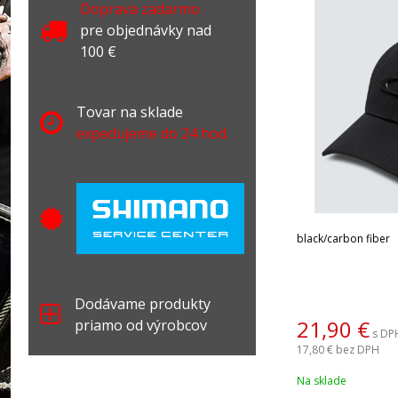
Doprava zadarmo
pre objednávky nad
100 €
Tovar na sklade
expedujeme do 24 hod.
black/carbon fiber
Dodávame produkty
21,90
€
priamo od výrobcov
s DP
17,80 €
bez DPH
Na sklade