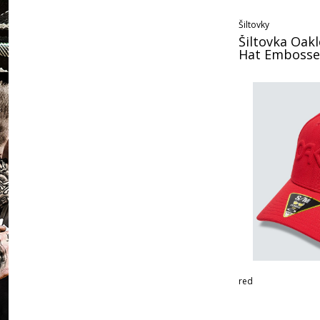
Šiltovky
Šiltovka Oakl
Hat Emboss
red