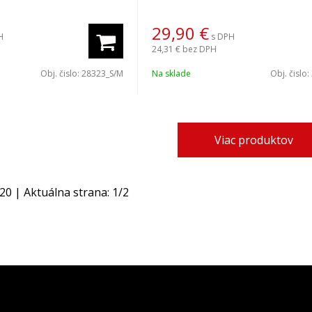
29,90
€
H
s DPH
24,31 €
bez DPH
Obj. čislo:
28323_S/M
Na sklade
Obj. čislo:
Viac produktov
20
| Aktuálna strana:
1
/
2