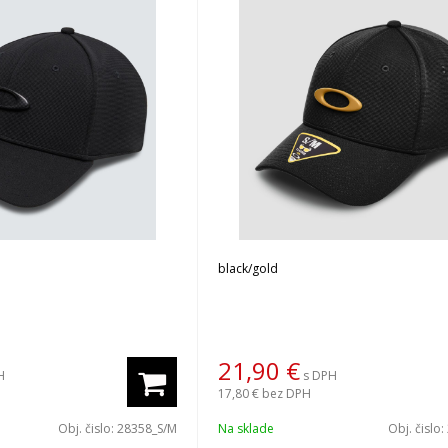
black/gold
21,90
€
H
s DPH
17,80 €
bez DPH
Obj. čislo:
28358_S/M
Na sklade
Obj. čislo: