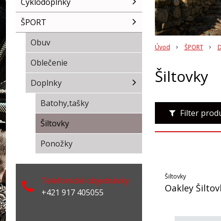
Cyklodoplnky
ŠPORT
Obuv
Úvod
ŠPORT
D
Oblečenie
Šiltovky
Doplnky
Batohy,tašky
Filter pro
Šiltovky
Ponožky
Šiltovky
Telefonické objednávky
Oakley Šilto
+421 917 405055