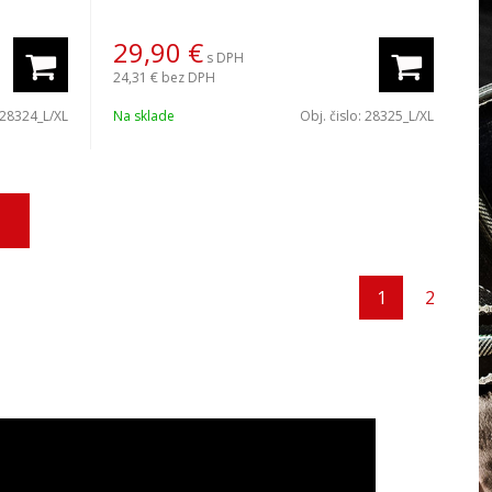
29,90
€
s DPH
24,31 €
bez DPH
28324_L/XL
Na sklade
Obj. čislo:
28325_L/XL
1
2