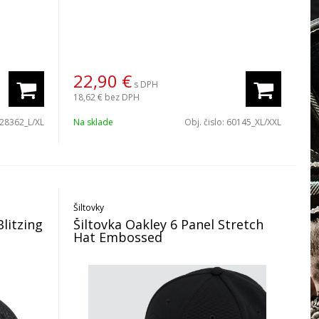
22,90
€
s DPH
18,62 €
bez DPH
28362_L/XL
Na sklade
Obj. čislo:
60145_XL/XXL
Šiltovky
litzing
Šiltovka Oakley 6 Panel Stretch
Hat Embossed