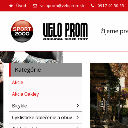
Úvod
veloprom@veloprom.sk
0917 40 50 55
Žijeme pr
Kategórie
Akcie
Akcia Oakley
Bicykle
Cyklistické oblečenie a obuv