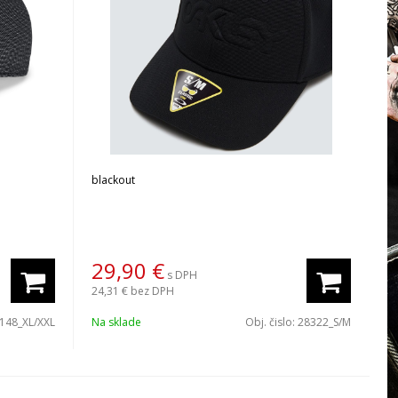
blackout
29,90
€
s DPH
24,31 €
bez DPH
148_XL/XXL
Na sklade
Obj. čislo:
28322_S/M