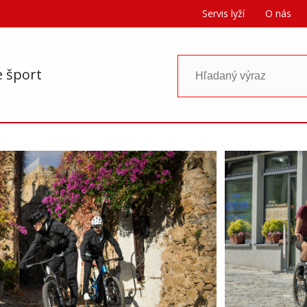
Servis lyží
O nás
e šport