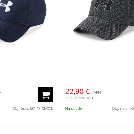
22,90
€
H
s DPH
18,62 €
bez DPH
Obj. čislo:
60147_XL/XXL
Na sklade
Obj. čislo:
60