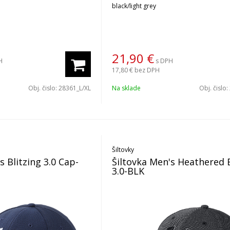
black/light grey
21,90
€
H
s DPH
17,80 €
bez DPH
Obj. čislo:
28361_L/XL
Na sklade
Obj. čislo:
Šiltovky
s Blitzing 3.0 Cap-
Šiltovka Men's Heathered B
3.0-BLK