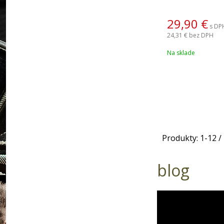
29,90
€
s DP
24,31 €
bez DPH
Na sklade
Produkty:
1
-
12
/
blog