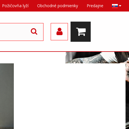
Požičovňa lyží
Obchodné podmienky
Predajne