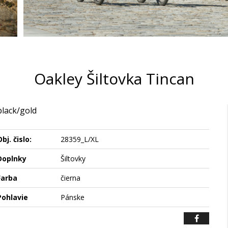
Oakley Šiltovka Tincan
black/gold
bj. čislo:
28359_L/XL
Doplnky
Šiltovky
Farba
čierna
Pohlavie
Pánske