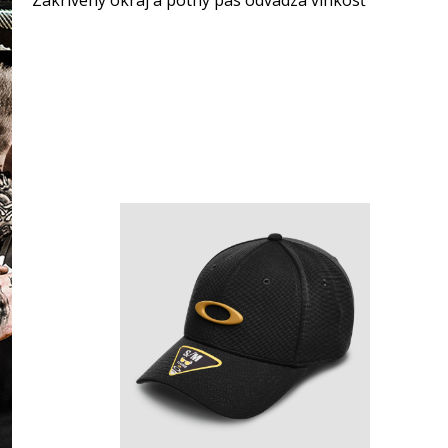
Zakrivený okraj a potný pás odvádza vlhkosť