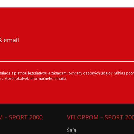
š email
lade s platnou legislatívou a zásadami ochrany osobných údajov. Súhlas potvr
 z ktoréhokoľvek informačného emailu.
 – SPORT 2000
VELOPROM – SPORT 20
Šaľa