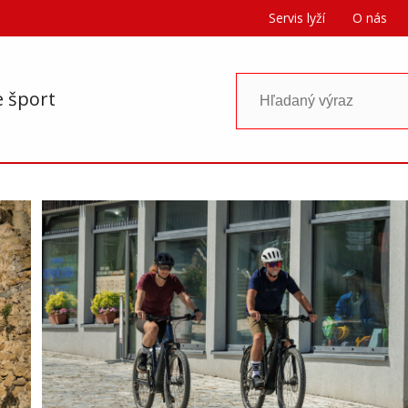
Servis lyží
O nás
e šport