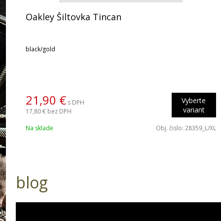
Oakley Šiltovka Tincan
black/gold
21,90 €
Vyberte
s DPH
variant
17,80 €
bez DPH
Na sklade
Obj. čislo:
28359_L/XL
blog