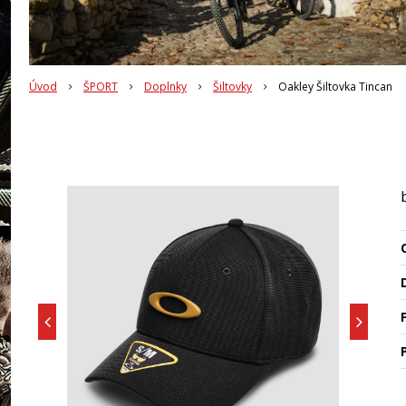
Úvod
ŠPORT
Doplnky
Šiltovky
Oakley Šiltovka Tincan
O