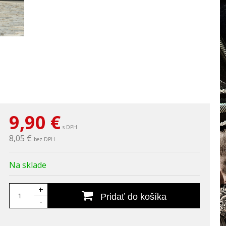
9,90
€
s DPH
8,05 €
bez DPH
Na sklade
+
Pridať do košíka
-