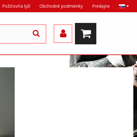
Požičovňa lyží
Obchodné podmienky
Predajne