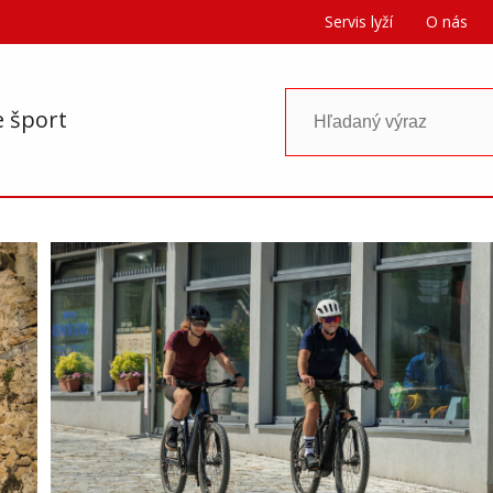
Servis lyží
O nás
e šport