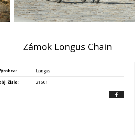
Zámok Longus Chain
Výrobca:
Longus
bj. čislo:
21601