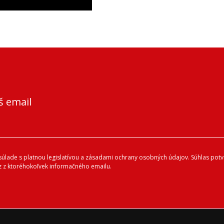
š email
lade s platnou legislatívou a zásadami ochrany osobných údajov. Súhlas potvr
 z ktoréhokoľvek informačného emailu.