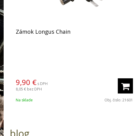
Zámok Longus Chain
9,90 €
s DPH
8,05 €
bez DPH
Na sklade
Obj. čislo:
21601
blog