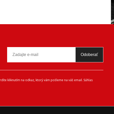
Odoberať
díte kliknutím na odkaz, ktorý vám pošleme na váš email. Súhlas