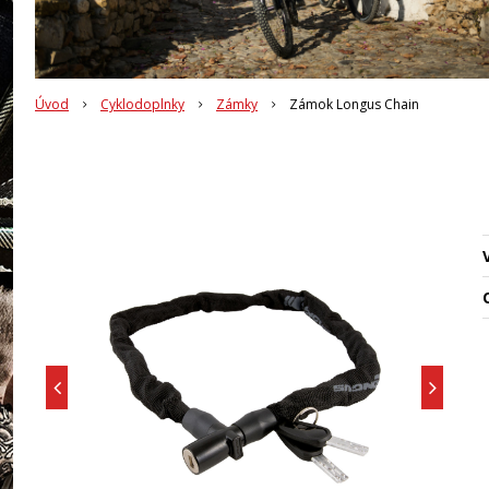
Úvod
Cyklodoplnky
Zámky
Zámok Longus Chain
O