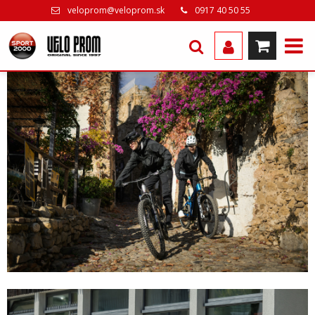
veloprom@veloprom.sk
0917 40 50 55