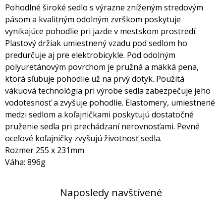
Pohodlné široké sedlo s výrazne zníženým stredovým
pásom a kvalitným odolným zvrškom poskytuje
vynikajúce pohodlie pri jazde v mestskom prostredí.
Plastový držiak umiestnený vzadu pod sedlom ho
predurčuje aj pre elektrobicykle. Pod odolným
polyuretánovým povrchom je pružná a mäkká pena,
ktorá sľubuje pohodlie už na prvý dotyk. Použitá
vákuová technológia pri výrobe sedla zabezpečuje jeho
vodotesnosť a zvyšuje pohodlie. Elastomery, umiestnené
medzi sedlom a koľajničkami poskytujú dostatočné
pruženie sedla pri prechádzaní nerovnosťami. Pevné
oceľové koľajničky zvyšujú životnosť sedla.
Rozmer 255 x 231mm
Váha: 896g
Naposledy navštívené