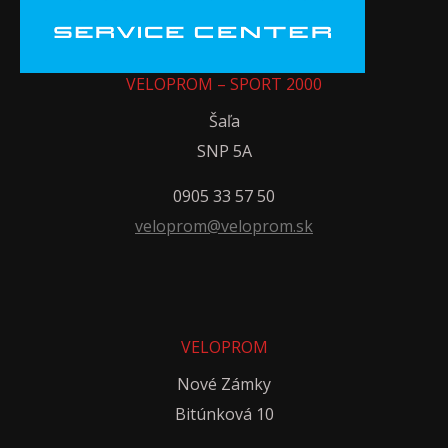
VELOPROM – SPORT 2000
Šaľa
SNP 5A
0905 33 57 50
veloprom@veloprom.sk
VELOPROM
Nové Zámky
Bitúnková 10