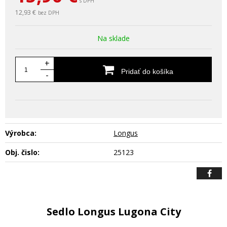
s DPH
12,93 €
bez DPH
Na sklade
+
Pridať do košíka
-
Výrobca:
Longus
Obj. čislo:
25123
Sedlo Longus Lugona City