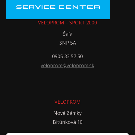
VELOPROM – SPORT 2000
Šaľa
SNP 5A
0905 33 57 50
veloprom@veloprom.sk
VELOPROM
Nové Zámky
Bitúnková 10