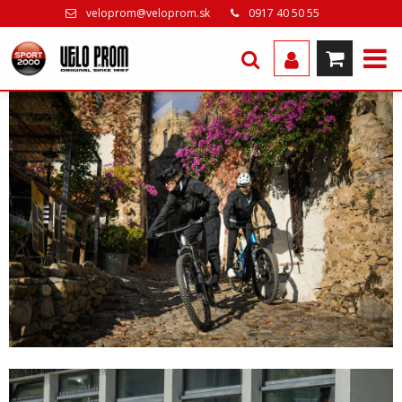
veloprom@veloprom.sk
0917 40 50 55