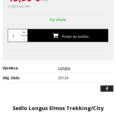
s DPH
12,93 €
bez DPH
Na sklade
+
Pridať do košíka
-
Výrobca:
Longus
Obj. čislo:
25124
Sedlo Longus Elmos Trekking/City