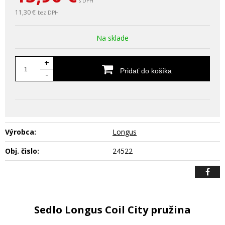
s DPH
11,30 €
bez DPH
Na sklade
+
Pridať do košíka
-
Výrobca:
Longus
Obj. čislo:
24522
Sedlo Longus Coil City pružina