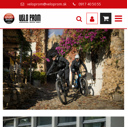
veloprom@veloprom.sk
0917 40 50 55