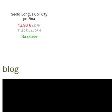
Sedlo Longus Coil City
pružina
13,90 €
s DPH
11,30 €
bez DPH
Na sklade
blog