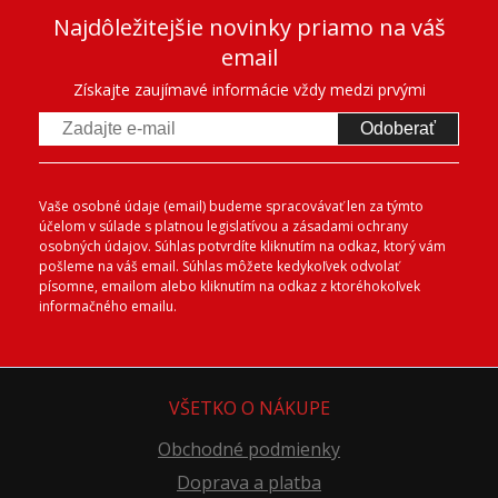
Najdôležitejšie novinky priamo na váš
email
Získajte zaujímavé informácie vždy medzi prvými
Odoberať
Vaše osobné údaje (email) budeme spracovávať len za týmto
účelom v súlade s platnou legislatívou a zásadami ochrany
osobných údajov. Súhlas potvrdíte kliknutím na odkaz, ktorý vám
pošleme na váš email. Súhlas môžete kedykoľvek odvolať
písomne, emailom alebo kliknutím na odkaz z ktoréhokoľvek
informačného emailu.
VŠETKO O NÁKUPE
Obchodné podmienky
Doprava a platba