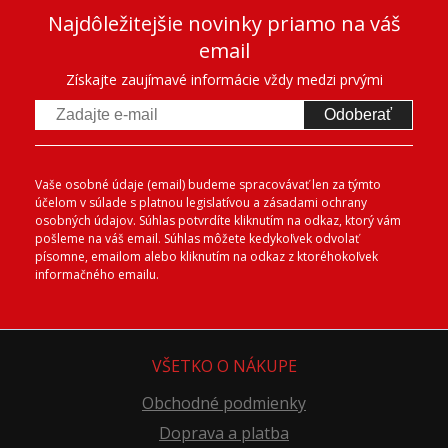
Najdôležitejšie novinky priamo na váš
email
Získajte zaujímavé informácie vždy medzi prvými
Odoberať
Vaše osobné údaje (email) budeme spracovávať len za týmto
účelom v súlade s platnou legislatívou a zásadami ochrany
osobných údajov. Súhlas potvrdíte kliknutím na odkaz, ktorý vám
pošleme na váš email. Súhlas môžete kedykoľvek odvolať
písomne, emailom alebo kliknutím na odkaz z ktoréhokoľvek
informačného emailu.
VŠETKO O NÁKUPE
Obchodné podmienky
Doprava a platba