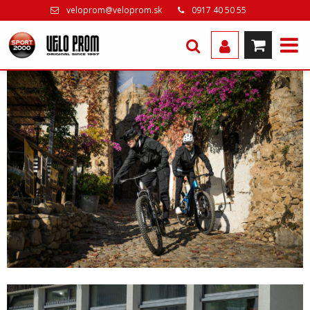
veloprom@veloprom.sk
0917 40 50 55