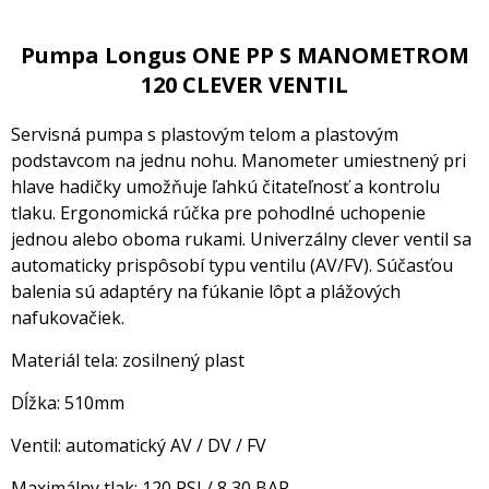
Pumpa Longus ONE PP S MANOMETROM
120 CLEVER VENTIL
Servisná pumpa s plastovým telom a plastovým
podstavcom na jednu nohu. Manometer umiestnený pri
hlave hadičky umožňuje ľahkú čitateľnosť a kontrolu
tlaku. Ergonomická rúčka pre pohodlné uchopenie
jednou alebo oboma rukami. Univerzálny clever ventil sa
automaticky prispôsobí typu ventilu (AV/FV). Súčasťou
balenia sú adaptéry na fúkanie lôpt a plážových
nafukovačiek.
Materiál tela: zosilnený plast
Dĺžka: 510mm
Ventil: automatický AV / DV / FV
Maximálny tlak: 120 PSI / 8,30 BAR