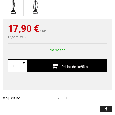
17,90
€
s DPH
14,55 €
bez DPH
Na sklade
+
Pridať do košíka
-
Obj. čislo:
26681