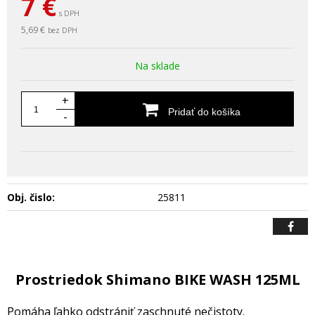
7
€
s DPH
5,69 €
bez DPH
Na sklade
+
Pridať do košíka
-
Obj. čislo:
25811
Prostriedok Shimano BIKE WASH 125ML
Pomáha ľahko odstrániť zaschnuté nečistoty.