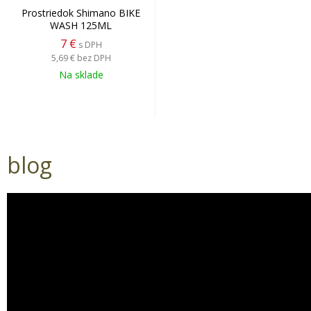
Prostriedok Shimano BIKE
WASH 125ML
7 €
s DPH
5,69 €
bez DPH
Na sklade
blog