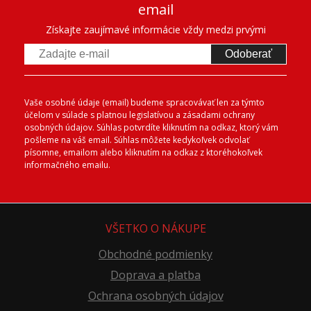
email
Získajte zaujímavé informácie vždy medzi prvými
Odoberať
Vaše osobné údaje (email) budeme spracovávať len za týmto
účelom v súlade s platnou legislatívou a zásadami ochrany
osobných údajov. Súhlas potvrdíte kliknutím na odkaz, ktorý vám
pošleme na váš email. Súhlas môžete kedykoľvek odvolať
písomne, emailom alebo kliknutím na odkaz z ktoréhokoľvek
informačného emailu.
VŠETKO O NÁKUPE
Obchodné podmienky
Doprava a platba
Ochrana osobných údajov