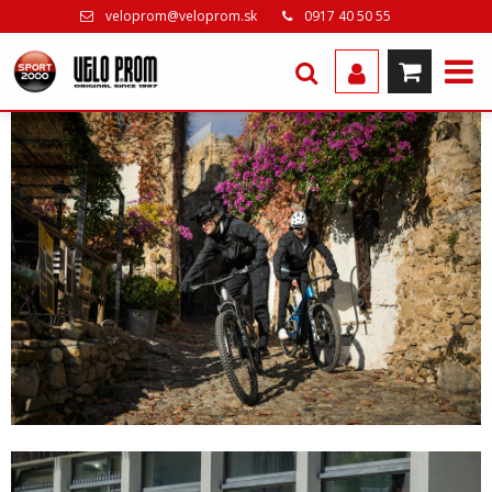
veloprom@veloprom.sk
0917 40 50 55