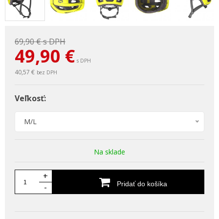
69,90 €
s DPH
49,90
€
s DPH
40,57 €
bez DPH
Veľkosť:
M/L
Na sklade
+
Pridať do košíka
-