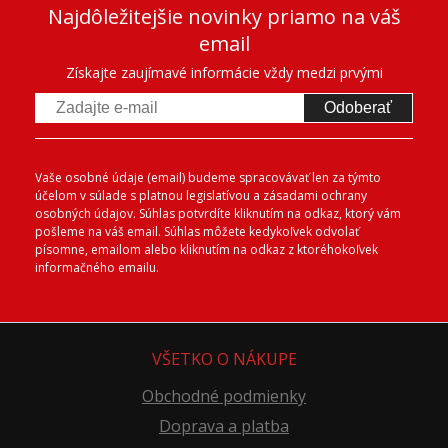
Najdôležitejšie novinky priamo na váš
email
Získajte zaujímavé informácie vždy medzi prvými
Odoberať
Vaše osobné údaje (email) budeme spracovávať len za týmto
účelom v súlade s platnou legislatívou a zásadami ochrany
osobných údajov. Súhlas potvrdíte kliknutím na odkaz, ktorý vám
pošleme na váš email. Súhlas môžete kedykoľvek odvolať
písomne, emailom alebo kliknutím na odkaz z ktoréhokoľvek
informačného emailu.
VŠETKO O NÁKUPE
Obchodné podmienky
Doprava a platba