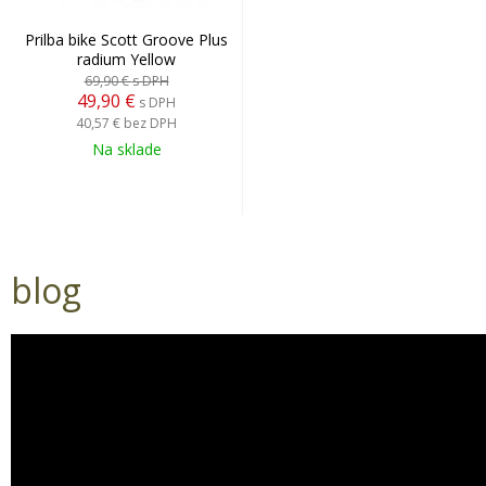
Prilba bike Scott Groove Plus
radium Yellow
69,90 €
s DPH
49,90 €
s DPH
40,57 €
bez DPH
Na sklade
blog