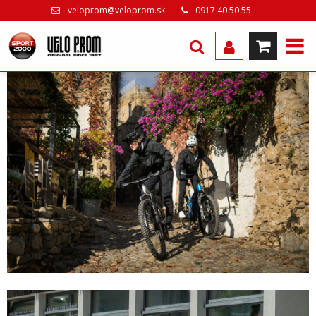
veloprom@veloprom.sk
0917 40 50 55