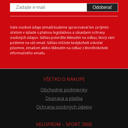
Odoberať
Vaše osobné údaje (email) budeme spracovávať len za týmto
účelom v súlade s platnou legislatívou a zásadami ochrany
osobných údajov. Súhlas potvrdíte kliknutím na odkaz, ktorý vám
pošleme na váš email. Súhlas môžete kedykoľvek odvolať
písomne, emailom alebo kliknutím na odkaz z ktoréhokoľvek
informačného emailu.
VŠETKO O NÁKUPE
Obchodné podmienky
Doprava a platba
Ochrana osobných údajov
VELOPROM – SPORT 2000