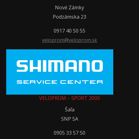
Nové Zámky
Podzámska 23
0917 40 50 55
veloprom@veloprom.sk
VELOPROM – SPORT 2000
Šaľa
SNP 5A
0905 33 57 50