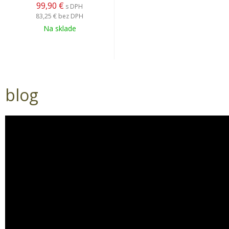
99,90 €
s DPH
83,25 €
bez DPH
Na sklade
blog