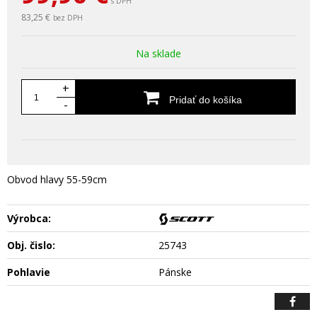
s DPH
83,25 €
bez DPH
Na sklade
+
Pridať do košíka
-
Obvod hlavy 55-59cm
Výrobca:
Obj. čislo:
25743
Pohlavie
Pánske