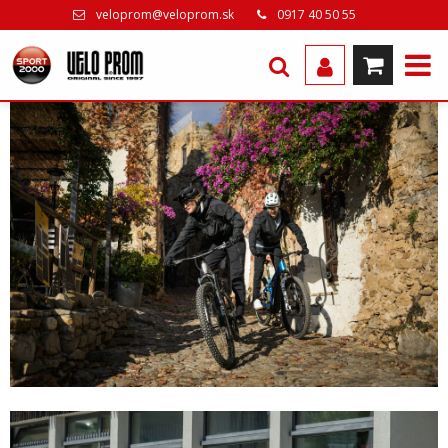
veloprom@veloprom.sk
0917 40 50 55