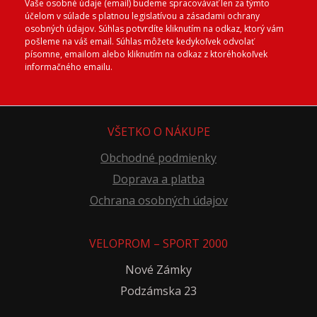
Vaše osobné údaje (email) budeme spracovávať len za týmto
účelom v súlade s platnou legislatívou a zásadami ochrany
osobných údajov. Súhlas potvrdíte kliknutím na odkaz, ktorý vám
pošleme na váš email. Súhlas môžete kedykoľvek odvolať
písomne, emailom alebo kliknutím na odkaz z ktoréhokoľvek
informačného emailu.
VŠETKO O NÁKUPE
Obchodné podmienky
Doprava a platba
Ochrana osobných údajov
VELOPROM – SPORT 2000
Nové Zámky
Podzámska 23