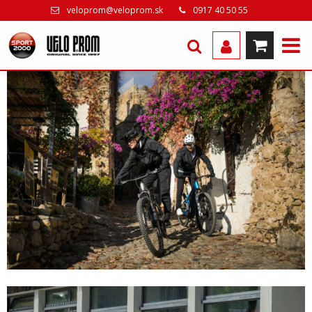
veloprom@veloprom.sk
0917 40 50 55