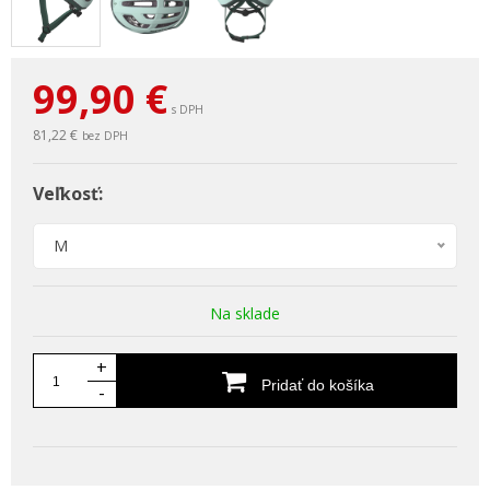
99,90
€
s DPH
81,22 €
bez DPH
Veľkosť:
M
Na sklade
+
Pridať do košíka
-