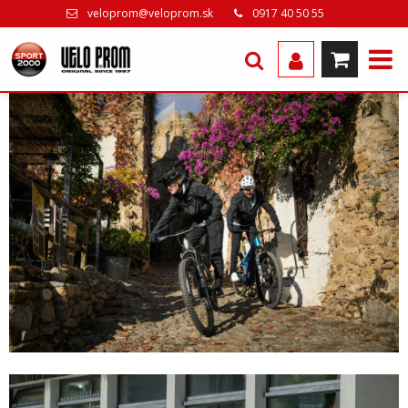
veloprom@veloprom.sk
0917 40 50 55