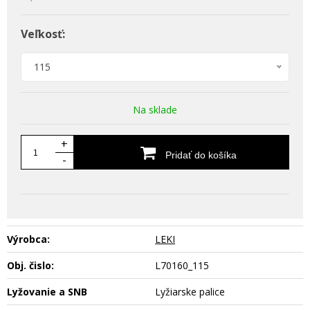
Veľkosť:
115
Na sklade
+
Pridať do košíka
-
Výrobca:
LEKI
Obj. čislo:
L70160_115
Lyžovanie a SNB
Lyžiarske palice