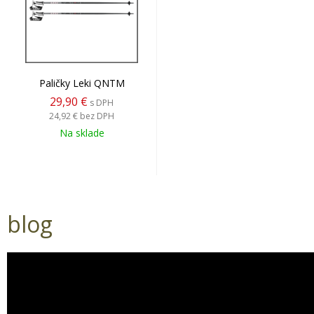
Paličky Leki QNTM
29,90 €
s DPH
24,92 €
bez DPH
Na sklade
blog