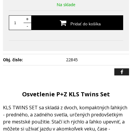
Na sklade
+
Pridať do košíka
-
Obj. čislo:
22845
Osvetlenie P+Z KLS Twins Set
KLS TWINS SET sa skladá z dvoch, kompaktných ľahkých
- predného, a zadného svetla, určených predovšetkým
pre mestské použitie. Stačí ich rýchlo a ľahko upevniť, a
môžete si užívať jazdu v akomkoľvek veku, čase -