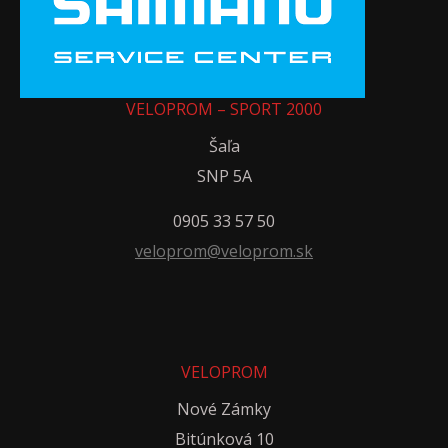
VELOPROM – SPORT 2000
Šaľa
SNP 5A
0905 33 57 50
veloprom@veloprom.sk
VELOPROM
Nové Zámky
Bitúnková 10