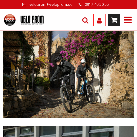
veloprom@veloprom.sk
0917 40 50 55