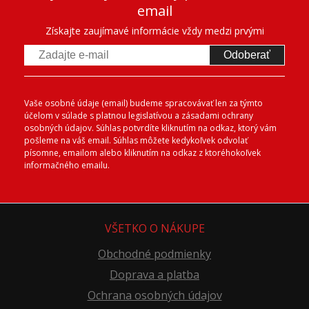
email
Získajte zaujímavé informácie vždy medzi prvými
Odoberať
Vaše osobné údaje (email) budeme spracovávať len za týmto
účelom v súlade s platnou legislatívou a zásadami ochrany
osobných údajov. Súhlas potvrdíte kliknutím na odkaz, ktorý vám
pošleme na váš email. Súhlas môžete kedykoľvek odvolať
písomne, emailom alebo kliknutím na odkaz z ktoréhokoľvek
informačného emailu.
VŠETKO O NÁKUPE
Obchodné podmienky
Doprava a platba
Ochrana osobných údajov