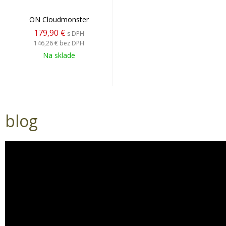
ON Cloudmonster
179,90 €
s DPH
146,26 €
bez DPH
Na sklade
blog