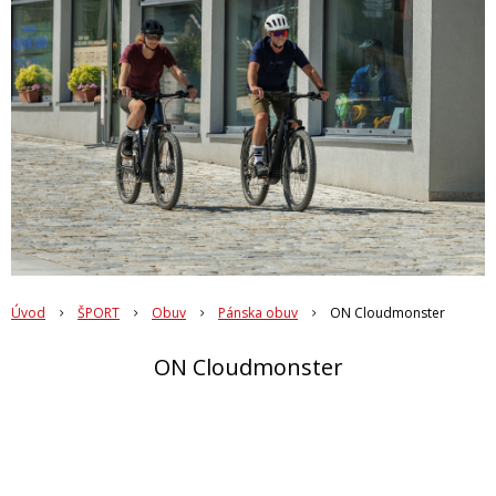
Úvod
ŠPORT
Obuv
Pánska obuv
ON Cloudmonster
ON Cloudmonster