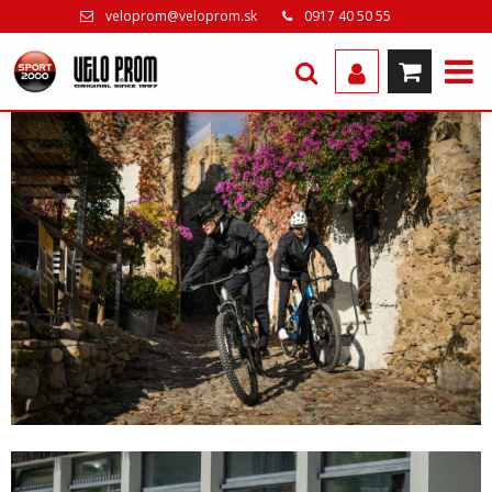
veloprom@veloprom.sk
0917 40 50 55