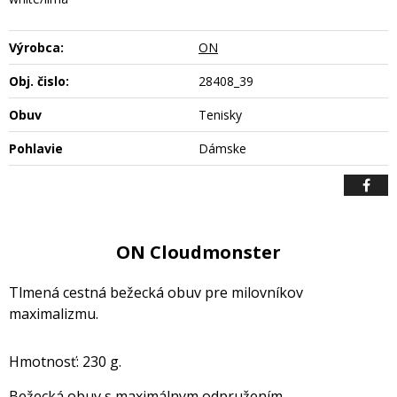
Výrobca:
ON
Obj. čislo:
28408_39
Obuv
Tenisky
Pohlavie
Dámske
ON Cloudmonster
Tlmená cestná bežecká obuv pre milovníkov
maximalizmu.
Hmotnosť: 230 g.
Bežecká obuv s maximálnym odpružením.