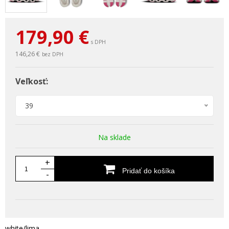
179,90
€
s DPH
146,26 €
bez DPH
Veľkosť:
39
Na sklade
+
Pridať do košíka
-
white/lima