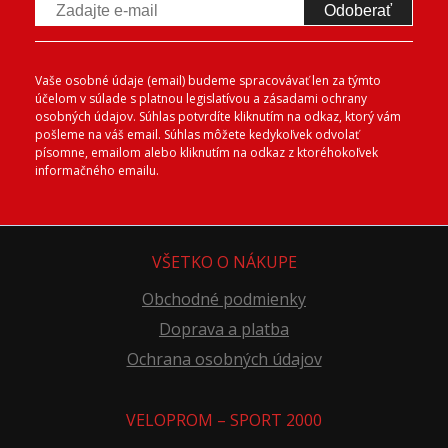
Odoberať
Vaše osobné údaje (email) budeme spracovávať len za týmto
účelom v súlade s platnou legislatívou a zásadami ochrany
osobných údajov. Súhlas potvrdíte kliknutím na odkaz, ktorý vám
pošleme na váš email. Súhlas môžete kedykoľvek odvolať
písomne, emailom alebo kliknutím na odkaz z ktoréhokoľvek
informačného emailu.
VŠETKO O NÁKUPE
Obchodné podmienky
Doprava a platba
Ochrana osobných údajov
VELOPROM – SPORT 2000