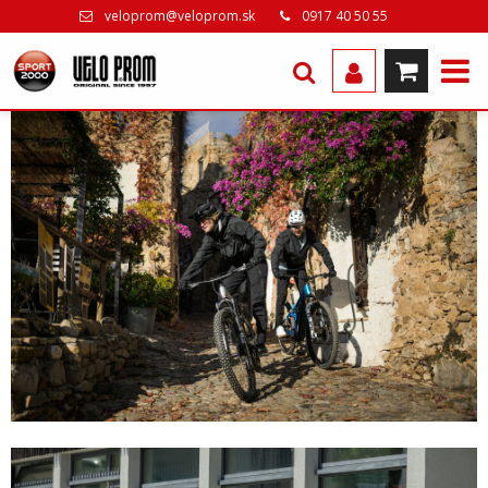
veloprom@veloprom.sk
0917 40 50 55