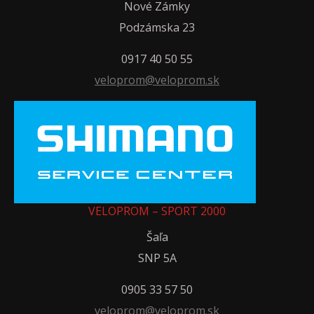
Nové Zámky
Podzámska 23
0917 40 50 55
veloprom@veloprom.sk
VELOPROM – SPORT 2000
Šaľa
SNP 5A
0905 33 57 50
veloprom@veloprom.sk