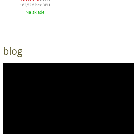
162,52 €
bez DPH
Na sklade
blog