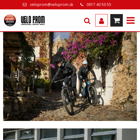
veloprom@veloprom.sk
0917 40 50 55