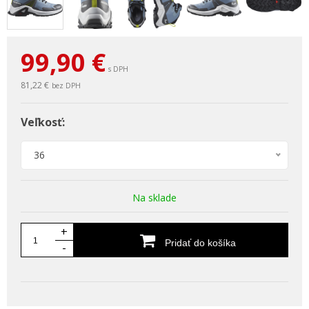
99,90
€
s DPH
81,22 €
bez DPH
Veľkosť:
36
Na sklade
+
Pridať do košíka
-