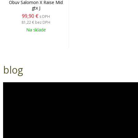
Obuv Salomon X Raise Mid
gtx J
99,90 €
s DPH
81,22 €
bez DPH
Na sklade
blog