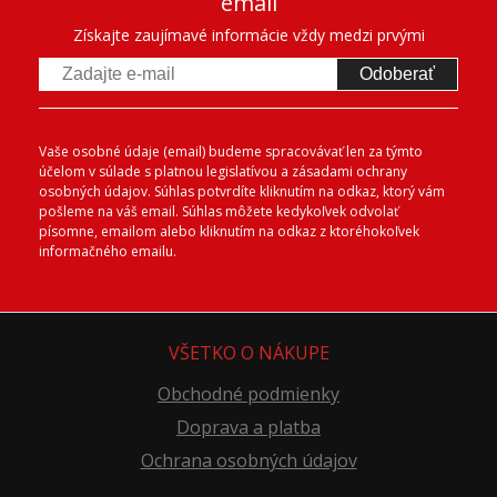
email
Získajte zaujímavé informácie vždy medzi prvými
Odoberať
Vaše osobné údaje (email) budeme spracovávať len za týmto
účelom v súlade s platnou legislatívou a zásadami ochrany
osobných údajov. Súhlas potvrdíte kliknutím na odkaz, ktorý vám
pošleme na váš email. Súhlas môžete kedykoľvek odvolať
písomne, emailom alebo kliknutím na odkaz z ktoréhokoľvek
informačného emailu.
VŠETKO O NÁKUPE
Obchodné podmienky
Doprava a platba
Ochrana osobných údajov