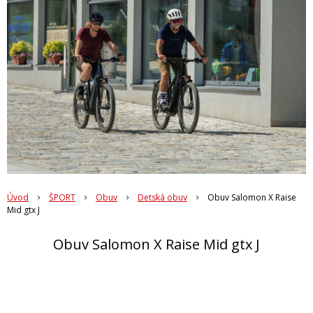
Úvod
ŠPORT
Obuv
Detská obuv
Obuv Salomon X Raise
Mid gtx J
Obuv Salomon X Raise Mid gtx J