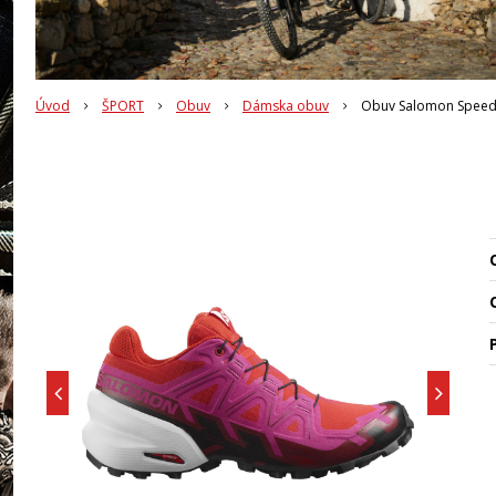
Úvod
ŠPORT
Obuv
Dámska obuv
Obuv Salomon Speed
O