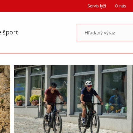
Servis lyží
O nás
e šport