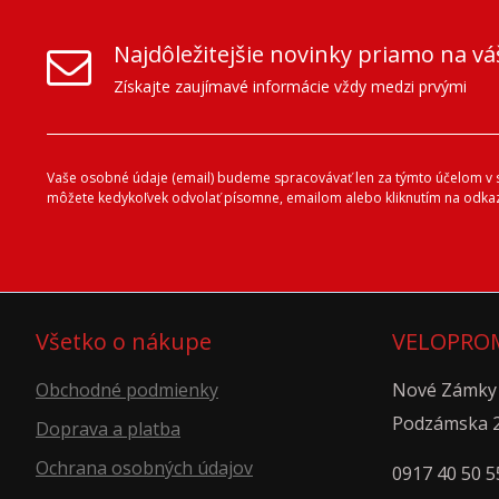
Najdôležitejšie novinky priamo na vá
Získajte zaujímavé informácie vždy medzi prvými
Vaše osobné údaje (email) budeme spracovávať len za týmto účelom v sú
môžete kedykoľvek odvolať písomne, emailom alebo kliknutím na odkaz
Všetko o nákupe
VELOPROM
Obchodné podmienky
Nové Zámky
Podzámska 
Doprava a platba
Ochrana osobných údajov
0917 40 50 5