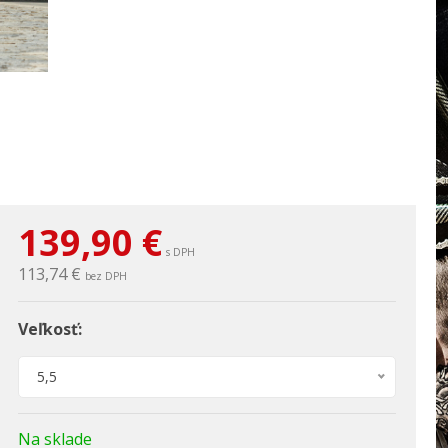
139,90
€
s DPH
113,74 €
bez DPH
Veľkosť:
5,5
Na sklade