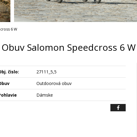
cross 6 W
Obuv Salomon Speedcross 6 W
bj. čislo:
27111_5,5
Obuv
Outdoorová obuv
Pohlavie
Dámske