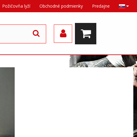
Požičovňa lyží
Obchodné podmienky
Predajne