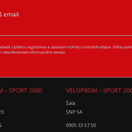
š email
lade s platnou legislatívou a zásadami ochrany osobných údajov. Súhlas potvr
 z ktoréhokoľvek informačného emailu.
 – SPORT 2000
VELOPROM – SPORT 20
Šaľa
23
SNP 5A
5
0905 33 57 50