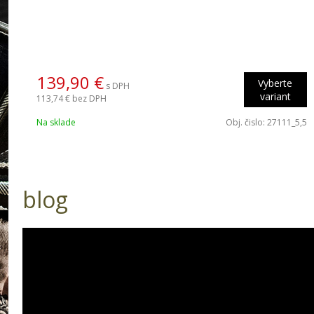
139,90 €
Vyberte
s DPH
variant
113,74 €
bez DPH
Na sklade
Obj. čislo:
27111_5,5
blog