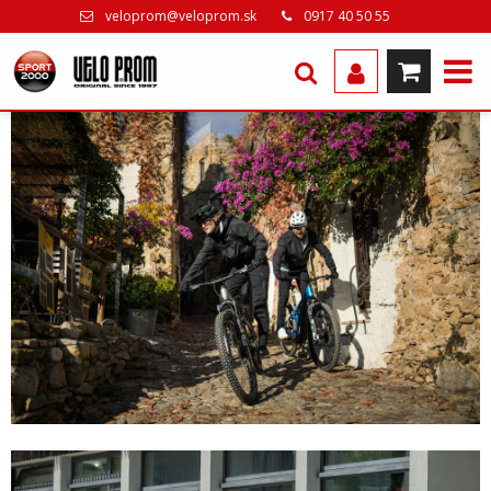
veloprom@veloprom.sk
0917 40 50 55