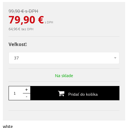
99,90 €
s DPH
79,90
€
s DPH
64,96 €
bez DPH
Veľkosť:
37
Na sklade
+
Pridať do košíka
-
white