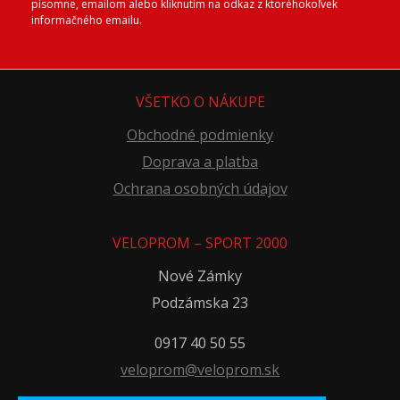
písomne, emailom alebo kliknutím na odkaz z ktoréhokoľvek
informačného emailu.
VŠETKO O NÁKUPE
Obchodné podmienky
Doprava a platba
Ochrana osobných údajov
VELOPROM – SPORT 2000
Nové Zámky
Podzámska 23
0917 40 50 55
veloprom@veloprom.sk