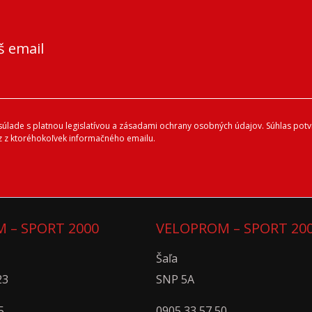
š email
lade s platnou legislatívou a zásadami ochrany osobných údajov. Súhlas potvr
 z ktoréhokoľvek informačného emailu.
 – SPORT 2000
VELOPROM – SPORT 20
Šaľa
23
SNP 5A
5
0905 33 57 50