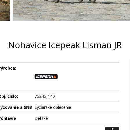
Nohavice Icepeak Lisman JR
Výrobca:
bj. čislo:
75245_140
Lyžovanie a SNB
Lyžiarske oblečenie
Pohlavie
Detské