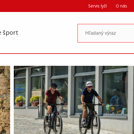
Servis lyží
O nás
e šport