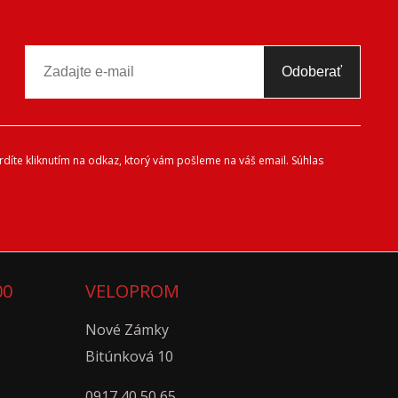
Odoberať
díte kliknutím na odkaz, ktorý vám pošleme na váš email. Súhlas
00
VELOPROM
Nové Zámky
Bitúnková 10
0917 40 50 65