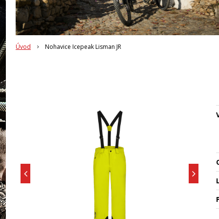
Úvod
Nohavice Icepeak Lisman JR
O