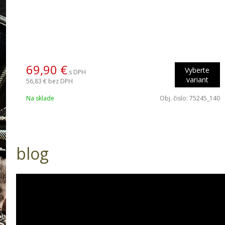
69,90 €
Vyberte
s DPH
variant
56,83 €
bez DPH
Na sklade
Obj. čislo:
75245_140
blog