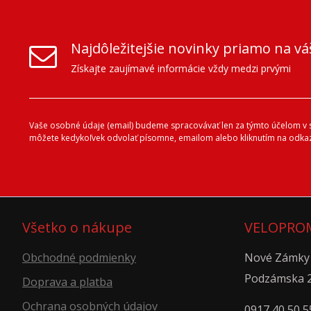
Najdôležitejšie novinky priamo na vá
Získajte zaujímavé informácie vždy medzi prvými
Vaše osobné údaje (email) budeme spracovávať len za týmto účelom v sú
môžete kedykoľvek odvolať písomne, emailom alebo kliknutím na odkaz
Všetko o nákupe
VELOPROM
Obchodné podmienky
Nové Zámky
Podzámska 
Doprava a platba
Ochrana osobných údajov
0917 40 50 5