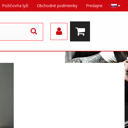
Požičovňa lyží
Obchodné podmienky
Predajne