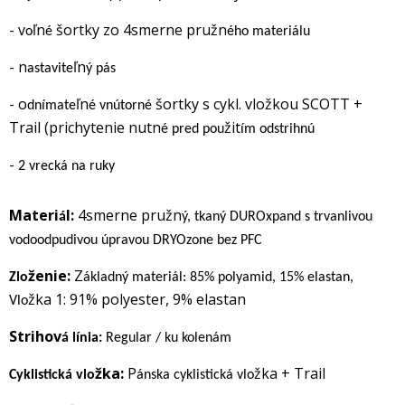
- v
ľn
šortky zo 4smerne pružn
o
é
ého materiálu
- n
ľn
astavite
ý pás
- o
ľn
šortky s cykl. vložkou SCOTT +
dnímate
é vnútorné
Trail (prichytenie nutn
žit
é pred pou
ím odstrihnú
-
2 vrecká na ruky
Materi
l:
4smerne pružn
á
ý, tkaný DUROxpand s trvanlivou
vodoodpudivou úpravou DRYOzone bez PFC
ženie:
Z
Zlo
ákladný materiál: 85% polyamid, 15% elastan,
žka 1: 91% polyester, 9% elastan
Vlo
Strihov
á línia:
Regular / ku kolenám
žka:
P
žka + Trail
Cyklistická vlo
ánska cyklistická vlo