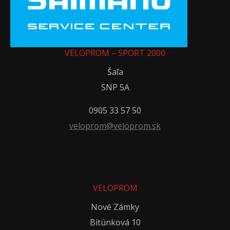
VELOPROM – SPORT 2000
Šaľa
SNP 5A
0905 33 57 50
veloprom@veloprom.sk
VELOPROM
Nové Zámky
Bitúnková 10