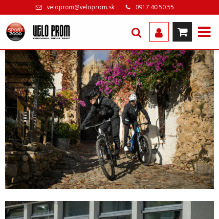
veloprom@veloprom.sk
0917 40 50 55