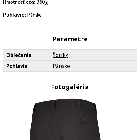
ť cca:
360g
Hmotnos
Pohlavie:
P
ánske
Parametre
Oblečenie
Šortky
Pohlavie
Pánske
Fotogaléria