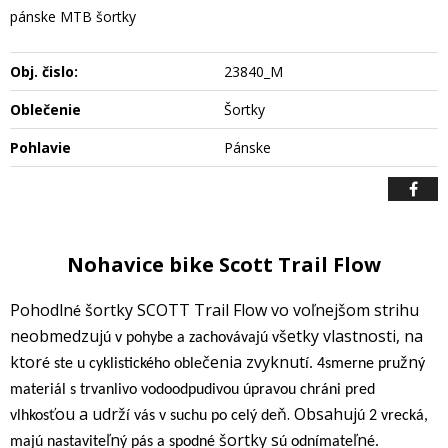
pánske MTB šortky
Obj. čislo:
23840_M
Oblečenie
Šortky
Pohlavie
Pánske
Nohavice bike Scott Trail Flow
Pohodln
šortky SCOTT Trail Flow vo voľnejšom strihu
é
neobmedzuj
šetky vlastnosti, na
ú v pohybe a zachovávajú v
ktor
čenia zvyknut
žn
é ste u cyklistického oble
í. 4smerne pru
ý
materiál s trvanlivo vodoodpudivou úpravou chráni pred
ťou a udrž
ň. Obsahuj
vlhkos
í vás v suchu po celý de
ú 2 vrecká,
ľn
šortky s
ľn
majú nastavite
ý pás a spodné
ú odnímate
é.