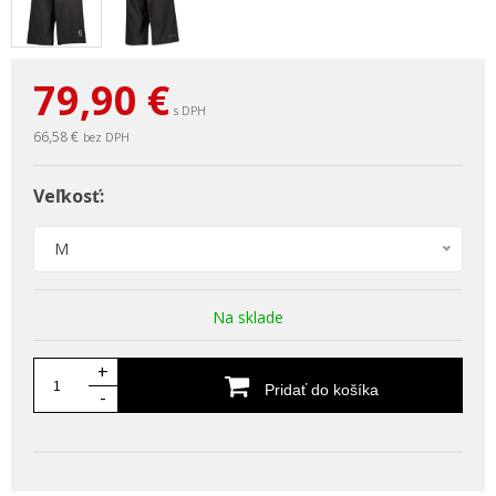
79,90
€
s DPH
66,58 €
bez DPH
Veľkosť:
M
Na sklade
+
Pridať do košíka
-