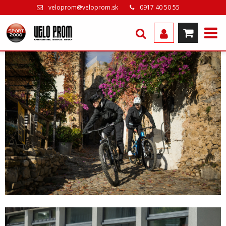
veloprom@veloprom.sk
0917 40 50 55