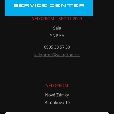
VELOPROM – SPORT 2000
Šaľa
SNP 5A
0905 33 57 50
veloprom@veloprom.sk
VELOPROM
Nové Zámky
Bitúnková 10
0917 40 50 65