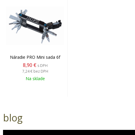
Náradie PRO Mini sada 6f
8,90 €
s DPH
7,24 €
bez DPH
Na sklade
blog