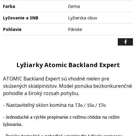
Farba
čierna
Lyžovanie a SNB
Lyžiarska obuv
Pohlavie
Pánske
Lyžiarky Atomic Backland Expert
ATOMIC Backland Expert sú vhodné nielen pre
skúsených skialpinistov. Model ponúka bezkonkurenčné
pohodlie a široký rozsah pohybu.
- Nastaviteľný sklon komína na 13
o / 15o / 17o
- Jednoduché a rýchle prepínanie z režimu chôdze na režim
lyžovania.