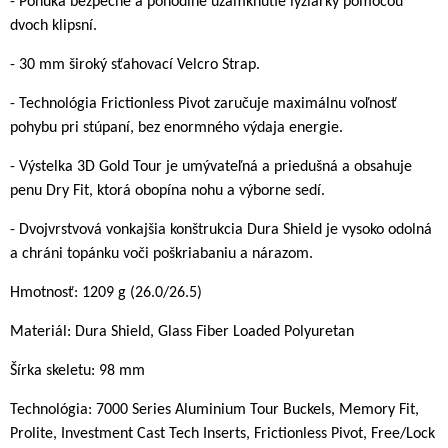
- Ponúka bezpečné a pohodlné uzamknutie lyžiarky pomocou
dvoch klipsní.
- 30 mm široký sťahovací Velcro Strap.
- Technológia Frictionless Pivot zaručuje maximálnu voľnosť
pohybu pri stúpaní, bez enormného výdaja energie.
- Výstelka 3D Gold Tour je umývateľná a priedušná a obsahuje
penu Dry Fit, ktorá obopína nohu a výborne sedí.
- Dvojvrstvová vonkajšia konštrukcia Dura Shield je vysoko odolná
a chráni topánku voči poškriabaniu a nárazom.
Hmotnosť: 1209 g (26.0/26.5)
Materiál: Dura Shield, Glass Fiber Loaded Polyuretan
Šírka skeletu: 98 mm
Technológia: 7000 Series Aluminium Tour Buckels, Memory Fit,
Prolite, Investment Cast Tech Inserts, Frictionless Pivot, Free/Lock