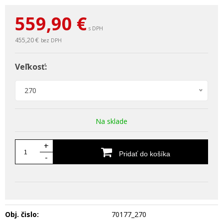
559,90
€
s DPH
455,20 €
bez DPH
Veľkosť:
270
Na sklade
+
Pridať do košíka
-
Obj. čislo:
70177_270