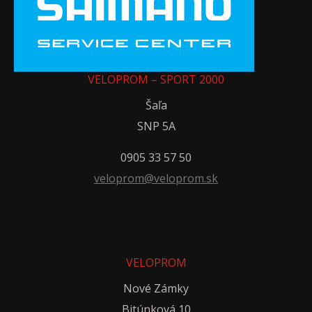
VELOPROM – SPORT 2000
Šaľa
SNP 5A
0905 33 57 50
veloprom@veloprom.sk
VELOPROM
Nové Zámky
Bitúnková 10