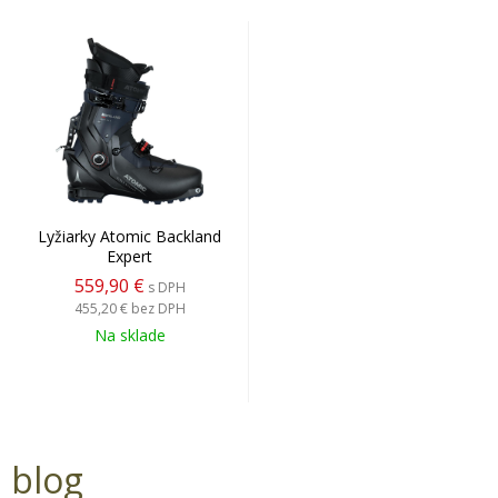
Lyžiarky Atomic Backland
Expert
559,90 €
s DPH
455,20 €
bez DPH
Na sklade
blog