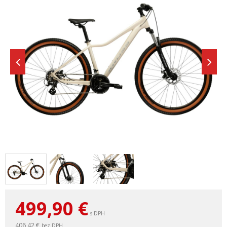
499,90
€
s DPH
406,42 €
bez DPH