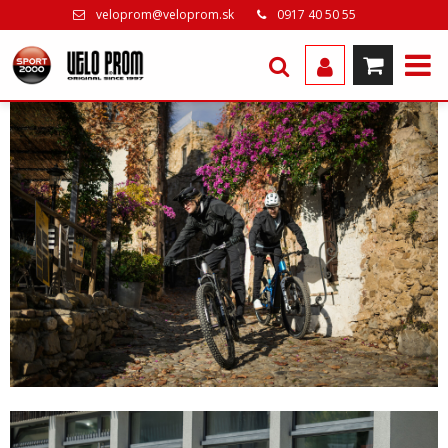
veloprom@veloprom.sk
0917 40 50 55