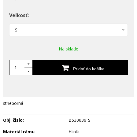
Veľkosť:
S
Na sklade
+
Pridať do košíka
-
strieborná
Obj. čislo:
B530636_S
Materiál rámu
Hliník