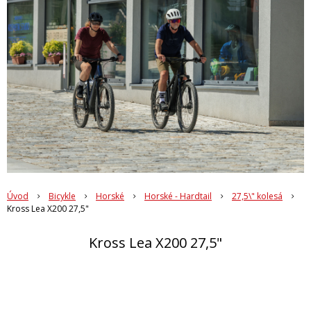
Úvod
Bicykle
Horské
Horské - Hardtail
27,5\" kolesá
Kross Lea X200 27,5"
Kross Lea X200 27,5"