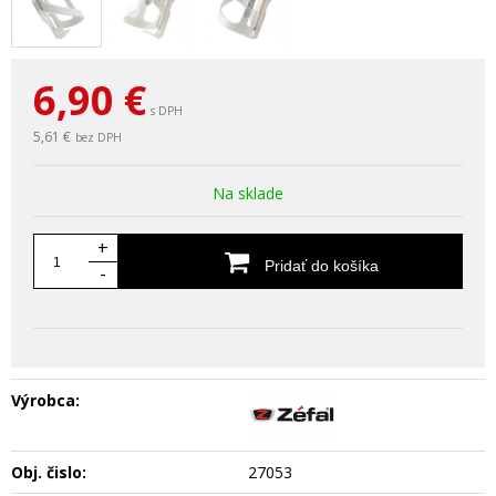
6,90
€
s DPH
5,61 €
bez DPH
Na sklade
+
Pridať do košíka
-
Výrobca:
Obj. čislo:
27053