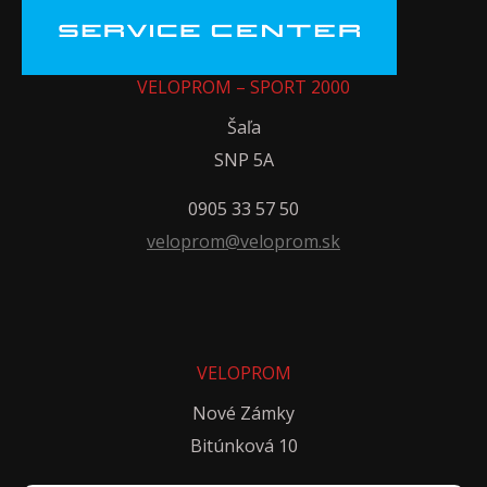
VELOPROM – SPORT 2000
Šaľa
SNP 5A
0905 33 57 50
veloprom@veloprom.sk
VELOPROM
Nové Zámky
Bitúnková 10