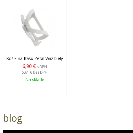
Košík na fľašu Zefal Wiiz biely
6,90 €
s DPH
5,61 €
bez DPH
Na sklade
blog