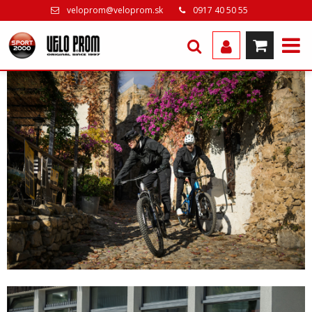
veloprom@veloprom.sk
0917 40 50 55