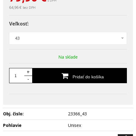
s DPH
64,96 €
bez DPH
Veľkosť:
43
Na sklade
+
Pridať do košíka
-
Obj. čislo:
23366_43
Pohlavie
Unisex