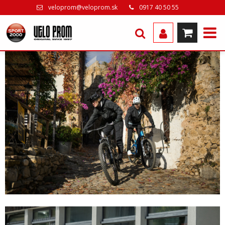
veloprom@veloprom.sk
0917 40 50 55