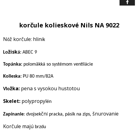
korčule kolieskové Nils NA 9022
N
ž korčule: hlin
ô
ík
žisk
Lo
á:
ABEC 9
Topánka:
polomäkká so systémom ventilácie
Kolieska:
PU 80 mm/82A
žka:
pena s vysokou hustotou
Vlo
Skelet:
polypropyl
én
čn
,
,
šnurovanie
Zapínanie
:
dvojsek
í pracka
pásik na zips
Korčule m
ajú
brzdu