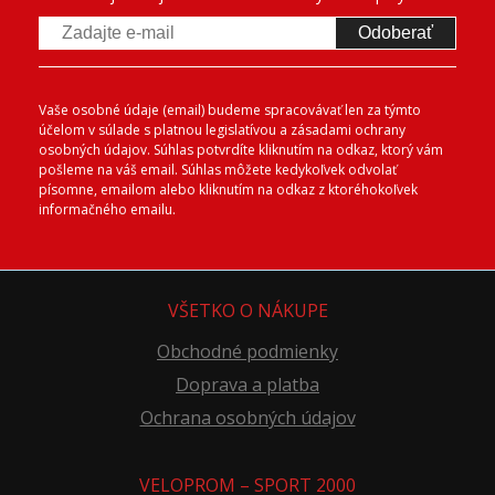
Odoberať
Vaše osobné údaje (email) budeme spracovávať len za týmto
účelom v súlade s platnou legislatívou a zásadami ochrany
osobných údajov. Súhlas potvrdíte kliknutím na odkaz, ktorý vám
pošleme na váš email. Súhlas môžete kedykoľvek odvolať
písomne, emailom alebo kliknutím na odkaz z ktoréhokoľvek
informačného emailu.
VŠETKO O NÁKUPE
Obchodné podmienky
Doprava a platba
Ochrana osobných údajov
VELOPROM – SPORT 2000