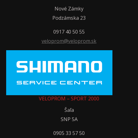
Nové Zámky
Podzámska 23
0917 40 50 55
veloprom@veloprom.sk
VELOPROM – SPORT 2000
Šaľa
SNP 5A
0905 33 57 50