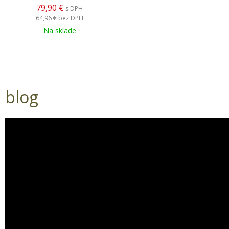
79,90 €
s DPH
64,96 €
bez DPH
Na sklade
blog