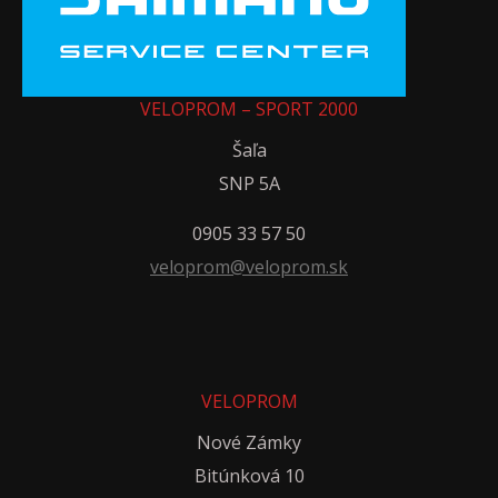
VELOPROM – SPORT 2000
Šaľa
SNP 5A
0905 33 57 50
veloprom@veloprom.sk
VELOPROM
Nové Zámky
Bitúnková 10