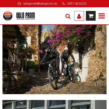
veloprom@veloprom.sk
0917 40 50 55