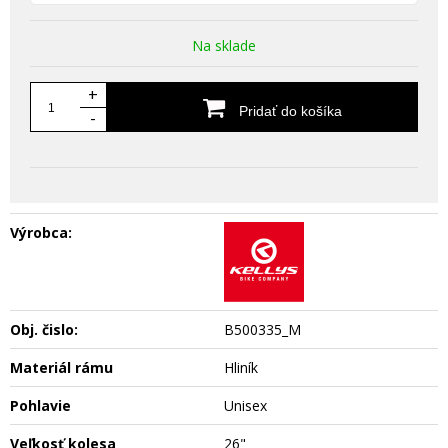
Na sklade
+
Pridať do košíka
-
Výrobca:
Obj. čislo:
B500335_M
Materiál rámu
Hliník
Pohlavie
Unisex
Veľkosť kolesa
26"