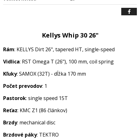
Kellys Whip 30 26"
Rám
: KELLYS Dirt 26", tapered HT, single-speed
Vidlica
: RST Omega T (26"), 100 mm, coil spring
Kľuky
: SAMOX (32T) - dĺžka 170 mm
Počet prevodov
: 1
Pastorok
: single speed 15T
Reťaz
: KMC Z1 (86 článkov)
Brzdy
: mechanical disc
Brzdové páky
: TEKTRO