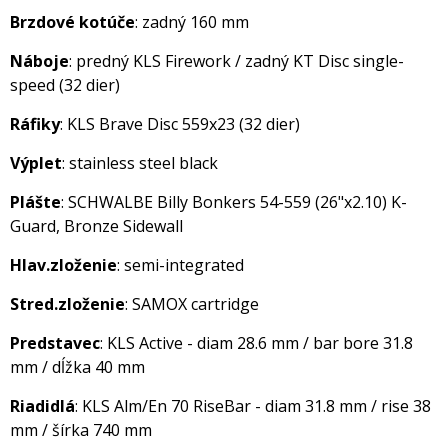
Brzdové kotúče
: zadný 160 mm
Náboje
: predný KLS Firework / zadný KT Disc single-
speed (32 dier)
Ráfiky
: KLS Brave Disc 559x23 (32 dier)
Výplet
: stainless steel black
Plášte
: SCHWALBE Billy Bonkers 54-559 (26"x2.10) K-
Guard, Bronze Sidewall
Hlav.zloženie
: semi-integrated
Stred.zloženie
: SAMOX cartridge
Predstavec
: KLS Active - diam 28.6 mm / bar bore 31.8
mm / dĺžka 40 mm
Riadidlá
: KLS Alm/En 70 RiseBar - diam 31.8 mm / rise 38
mm / šírka 740 mm