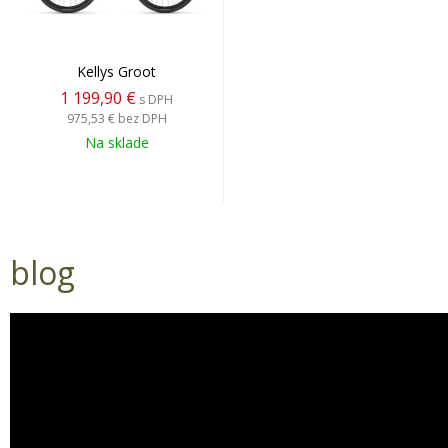
Kellys Groot
1 199,90 €
s DPH
975,53 €
bez DPH
Na sklade
blog