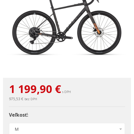
1 199,90
€
s DPH
975,53 €
bez DPH
Veľkosť:
M