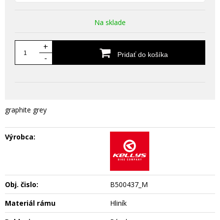
Na sklade
+
Pridať do košíka
-
graphite grey
Výrobca:
Obj. čislo:
B500437_M
Materiál rámu
Hliník