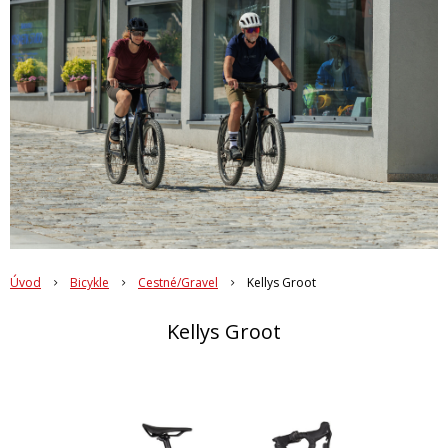
Úvod
Bicykle
Cestné/Gravel
Kellys Groot
Kellys Groot