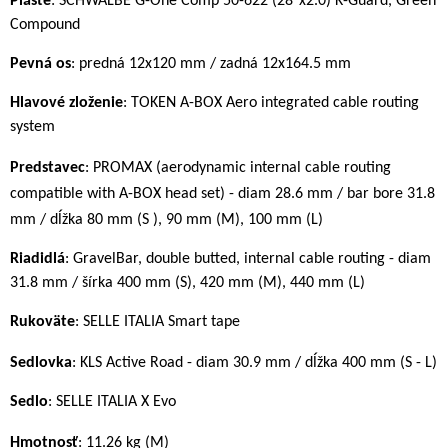
Plášte
: SCHWALBE G-One Comp 50-622 (28"x2.0) K-Guard, Green
Compound
Pevná os
: predná 12x120 mm / zadná 12x164.5 mm
Hlavové zloženie
: TOKEN A-BOX Aero integrated cable routing
system
Predstavec
:
PROMAX (aerodynamic internal cable routing
compatible with A-BOX head set) - diam 28.6 mm / bar bore 31.8
mm / dĺžka 80 mm (S ), 90 mm (M), 100 mm (L)
Riadidlá
: GravelBar, double butted, internal cable routing - diam
31.8 mm / šírka 400 mm (S), 420 mm (M), 440 mm (L)
Rukoväte
: SELLE ITALIA Smart tape
Sedlovka
:
KLS Active Road - diam 30.9 mm / dĺžka 400 mm (S - L)
Sedlo
: SELLE ITALIA X Evo
H
motnosť
: 11.26 kg (M)