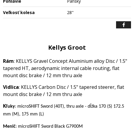
Pohlavie
Pánsky
Veľkosť kolesa
28"
Kellys Groot
Rám
: KELLYS Gravel Concept Aluminium alloy Disc / 1.5"
tapered HT, aerodynamic internal cable routing, flat
mount disc brake / 12 mm thru axle
Vidlica
: KELLYS Carbon Disc / 1.5" tapered steerer, flat
mount disc brake / 12 mm thru axle
K
ľuky
:
microSHIFT Sword (40T), thru axle - dĺžka 170 (S) 172.5
mm (M), 175 mm (L)
M
enič
: microSHIFT Sword Black G7900M