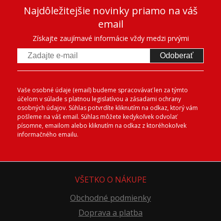
Najdôležitejšie novinky priamo na váš
email
Získajte zaujímavé informácie vždy medzi prvými
Odoberať
Vaše osobné údaje (email) budeme spracovávať len za týmto
účelom v súlade s platnou legislatívou a zásadami ochrany
osobných údajov. Súhlas potvrdíte kliknutím na odkaz, ktorý vám
pošleme na váš email. Súhlas môžete kedykoľvek odvolať
písomne, emailom alebo kliknutím na odkaz z ktoréhokoľvek
informačného emailu.
VŠETKO O NÁKUPE
Obchodné podmienky
Doprava a platba