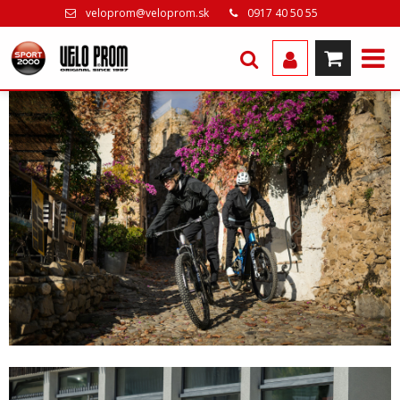
veloprom@veloprom.sk
0917 40 50 55