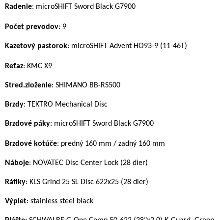
Radenie
: microSHIFT Sword Black G7900
P
očet prevodov
: 9
Kazetový pastorok
: microSHIFT Advent HO93-9 (11-46T)
R
eťaz
: KMC X9
Stred.zloženie
: SHIMANO BB-RS500
Brzdy
: TEKTRO Mechanical Disc
Brzdové páky
: microSHIFT Sword Black G7900
B
rzdové kotúče
: predný 160 mm / zadný 160 mm
Náboje
: NOVATEC Disc Center Lock (28 dier)
Ráfiky
: KLS Grind 25 SL Disc 622x25 (28 dier)
Výplet
: stainless steel black