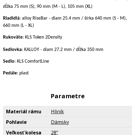
dĺžka 75 mm (S), 90 mm (M - L), 105 mm (XL)
Riadidlá
: alloy RiseBar - diam 25.4 mm / šírka 640 mm (S - M),
660 mm (L - XL)
Rukoväte
: KLS Token 2Density
Sedlovka
:
KALLOY - diam 27.2 mm / dĺžka 350 mm
Sedlo
: KLS ComfortLine
Pedále
: plast
Parametre
Materiál rámu
Hliník
Pohlavie
Dámsky
Veľkosť kolesa
28"