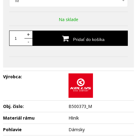
M
Na sklade
+
Pridať do košíka
-
Výrobca:
Obj. čislo:
B500373_M
Materiál rámu
Hliník
Pohlavie
Dámsky