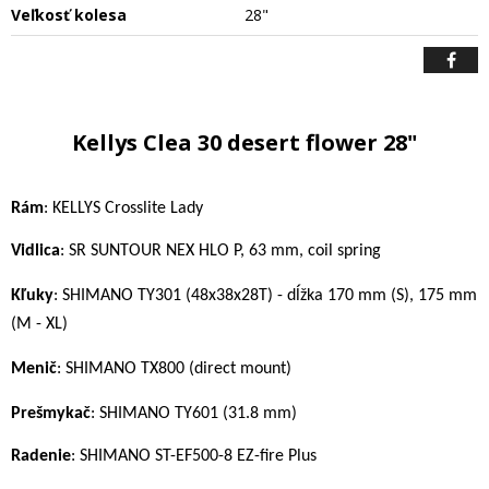
Veľkosť kolesa
28"
Kellys Clea 30 desert flower 28"
Rám
: KELLYS Crosslite Lady
Vidlica
: SR SUNTOUR NEX HLO P, 63 mm, coil spring
K
ľuky
: S
HIMANO TY301 (48x38x28T) - dĺžka 170 mm (S), 175 mm
(M - XL)
M
enič
: SHIMANO TX800 (direct mount)
P
rešmykač
: SHIMANO TY601 (31.8 mm)
Radenie
: SHIMANO ST-EF500-8 EZ-fire Plus