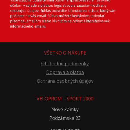
Vaše osobné údaje (email) budeme spracovávať len za týmto
účelom v súlade s platnou legislatívou a zásadami ochrany
osobných údajov. Súhlas potvrdíte kliknutím na odkaz, ktorý vám
pošleme na váš email. Súhlas môžete kedykoľvek odvolať
písomne, emailom alebo kliknutím na odkaz z ktoréhokoľvek
informačného emailu.
VŠETKO O NÁKUPE
Obchodné podmienky
Doprava a platba
Ochrana osobných údajov
VELOPROM – SPORT 2000
Nové Zámky
Podzámska 23