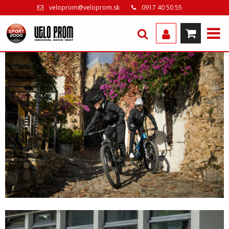
veloprom@veloprom.sk
0917 40 50 55