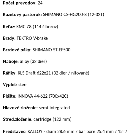
P
očet prevodov
: 24
Kazetový pastorok
: SHIMANO CS-HG200-8 (12-32T)
R
eťaz
:
KMC Z8 (114 člán
kov)
Brzdy
: TEKTRO V-brake
Brzdové páky
: SHIMANO ST-EF500
Náboje
: alloy (32 dier)
Ráfiky
: KLS Draft 622x21 (32 dier / nitované)
Výplet
: steel
Plášte
: INNOVA 44-622 (700x42C)
Hlavové zloženie
: semi-integrated
Stred.zloženie
: cartridge (122 mm)
Predstavec
:
KALLOY - diam 28.6 mm / bar bore 25.4 mm / 15° /