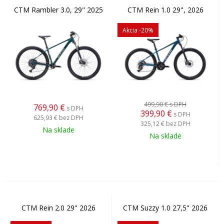
CTM Rambler 3.0, 29" 2025
CTM Rein 1.0 29", 2026
Akcia
-20%
499,90 €
s DPH
769,90
€
s DPH
399,90
€
s DPH
625,93 €
bez DPH
325,12 €
bez DPH
Na sklade
Na sklade
CTM Rein 2.0 29" 2026
CTM Suzzy 1.0 27,5" 2026