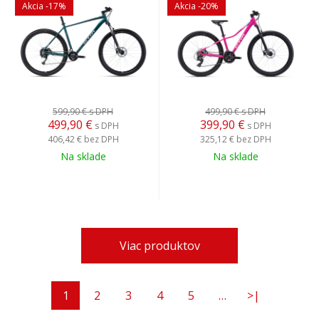
Akcia
-17%
Akcia
-20%
599,90 €
s DPH
499,90 €
s DPH
499,90
€
399,90
€
s DPH
s DPH
406,42 €
bez DPH
325,12 €
bez DPH
Na sklade
Na sklade
Viac produktov
1
2
3
4
5
…
>|