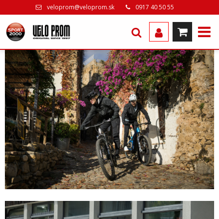
veloprom@veloprom.sk
0917 40 50 55