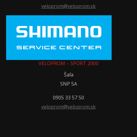
veloprom@veloprom.sk
VELOPROM – SPORT 2000
Šaľa
SNP 5A
0905 33 57 50
veloprom@veloprom.sk