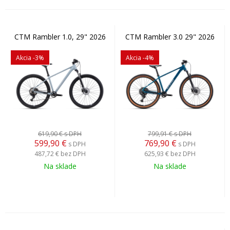
CTM Rambler 1.0, 29" 2026
CTM Rambler 3.0 29" 2026
Akcia
-3%
Akcia
-4%
619,90 €
s DPH
799,91 €
s DPH
599,90
€
769,90
€
s DPH
s DPH
487,72 €
bez DPH
625,93 €
bez DPH
Na sklade
Na sklade