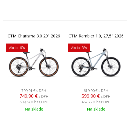
CTM Charisma 3.0 29" 2026
CTM Rambler 1.0, 27,5" 2026
Akcia
-6%
Akcia
-3%
799,91 €
s DPH
619,90 €
s DPH
749,90
€
599,90
€
s DPH
s DPH
609,67 €
bez DPH
487,72 €
bez DPH
Na sklade
Na sklade