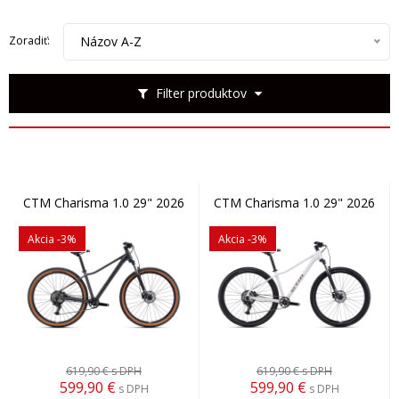
Názov A-Z
Zoradiť:
Filter produktov
CTM Charisma 1.0 29" 2026
CTM Charisma 1.0 29" 2026
Akcia
-3%
Akcia
-3%
619,90 €
s DPH
619,90 €
s DPH
599,90
€
599,90
€
s DPH
s DPH