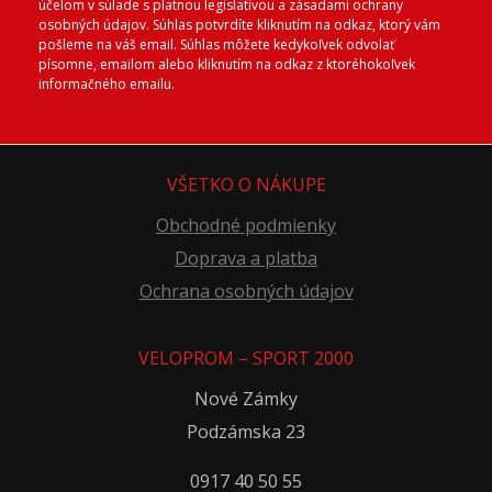
účelom v súlade s platnou legislatívou a zásadami ochrany
osobných údajov. Súhlas potvrdíte kliknutím na odkaz, ktorý vám
pošleme na váš email. Súhlas môžete kedykoľvek odvolať
písomne, emailom alebo kliknutím na odkaz z ktoréhokoľvek
informačného emailu.
VŠETKO O NÁKUPE
Obchodné podmienky
Doprava a platba
Ochrana osobných údajov
VELOPROM – SPORT 2000
Nové Zámky
Podzámska 23
0917 40 50 55