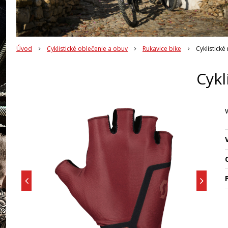
Úvod
Cyklistické oblečenie a obuv
Rukavice bike
Cyklistické
Cykl
O