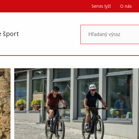
Servis lyží
O nás
e šport