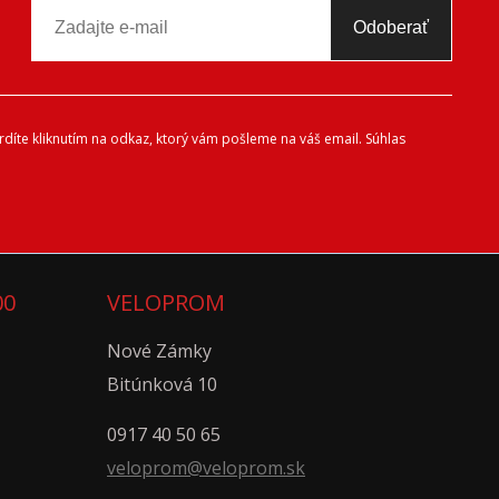
Odoberať
díte kliknutím na odkaz, ktorý vám pošleme na váš email. Súhlas
00
VELOPROM
Nové Zámky
Bitúnková 10
0917 40 50 65
veloprom@veloprom.sk