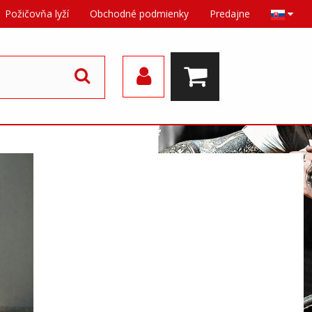
Požičovňa lyží
Obchodné podmienky
Predajne