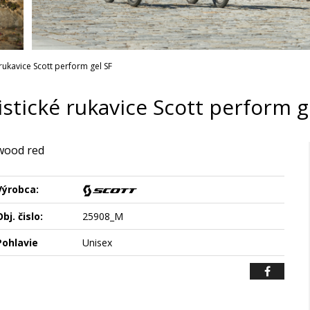
 rukavice Scott perform gel SF
istické rukavice Scott perform g
wood red
Výrobca:
bj. čislo:
25908_M
Pohlavie
Unisex