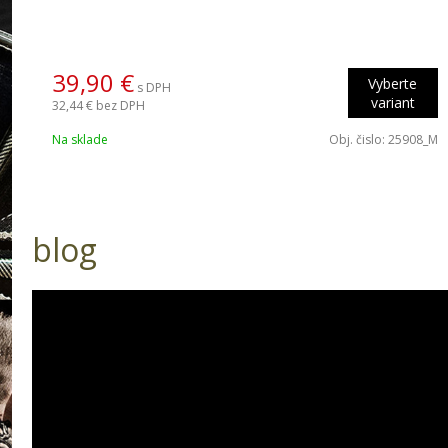
39,90 €
Vyberte
s DPH
variant
32,44 €
bez DPH
Na sklade
Obj. čislo:
25908_M
blog