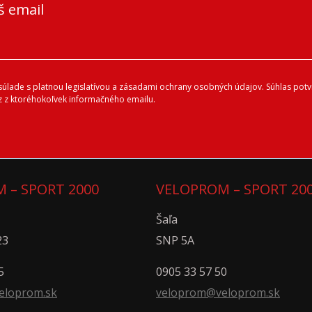
š email
lade s platnou legislatívou a zásadami ochrany osobných údajov. Súhlas potvr
 z ktoréhokoľvek informačného emailu.
 – SPORT 2000
VELOPROM – SPORT 20
Šaľa
23
SNP 5A
5
0905 33 57 50
eloprom.sk
veloprom@veloprom.sk