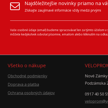
Najdôležitejšie novinky priamo na vá
Získajte zaujímavé informácie vždy medzi prvými
Vaše osobné údaje (email) budeme spracovávať len za týmto účelom v sú
môžete kedykoľvek odvolať písomne, emailom alebo kliknutím na odkaz
Všetko o nákupe
VELOPROM
Obchodné podmienky
Nové Zámky
Podzámska 
Doprava a platba
Ochrana osobných údajov
0917 40 50 5
veloprom@v