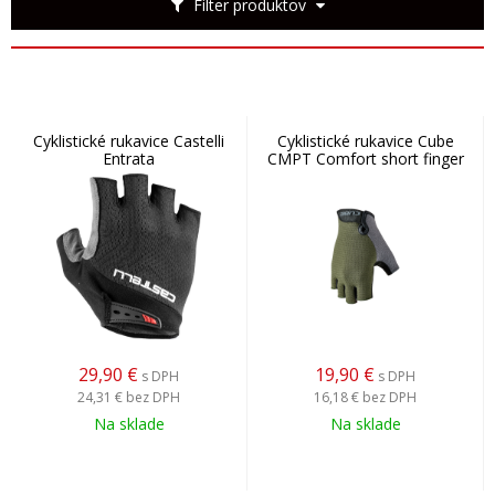
Filter produktov
Cyklistické rukavice Castelli
Cyklistické rukavice Cube
Entrata
CMPT Comfort short finger
29,90
€
19,90
€
s DPH
s DPH
24,31 €
bez DPH
16,18 €
bez DPH
Na sklade
Na sklade