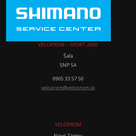
VELOPROM – SPORT 2000
Šaľa
SNP 5A
0905 33 57 50
veloprom@veloprom.sk
VELOPROM
Nové Zámky