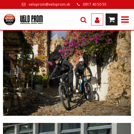
veloprom@veloprom.sk
0917 40 50 55