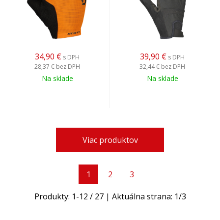
34,90
€
39,90
€
s DPH
s DPH
28,37 €
bez DPH
32,44 €
bez DPH
Na sklade
Na sklade
Viac produktov
1
2
3
Produkty:
1
-
12
/
27
| Aktuálna strana:
1
/
3