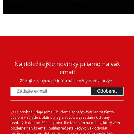
Najdôležitejšie novinky priamo na váš
email
Získajte zaujímavé informácie vždy medzi prvými
Odoberať
Vaše osobné údaje (email) budeme spracovávať len za týmto
účelom v súlade s platnou legislatívou a zásadami ochrany
osobných údajov. Súhlas potvrdíte kliknutím na odkaz, ktorý vám
pošleme na váš email. Súhlas môžete kedykoľvek odvolať
písomne, emailom alebo kliknutím na odkaz z ktoréhokoľvek