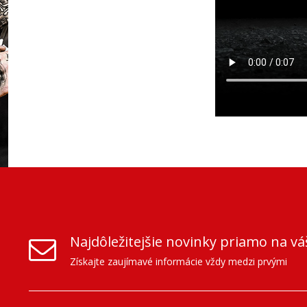
Najdôležitejšie novinky priamo na vá
Získajte zaujímavé informácie vždy medzi prvými