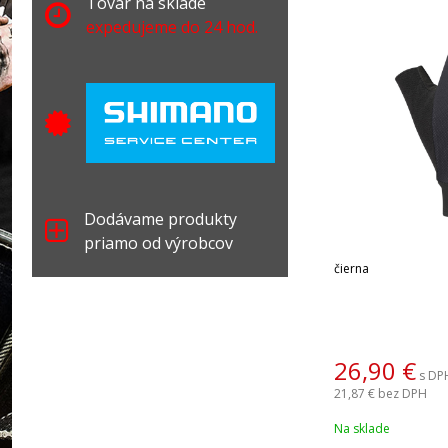
Tovar na sklade
expedujeme do 24 hod.
Dodávame produkty
priamo od výrobcov
čierna
26,90
€
s DP
21,87 €
bez DPH
Na sklade