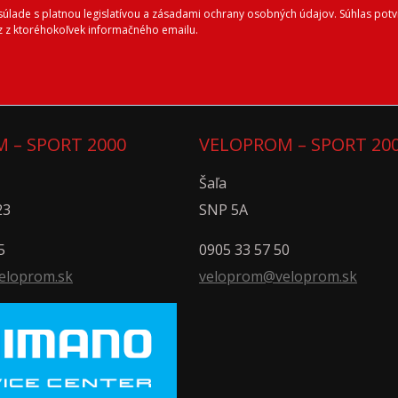
lade s platnou legislatívou a zásadami ochrany osobných údajov. Súhlas potvr
 z ktoréhokoľvek informačného emailu.
 – SPORT 2000
VELOPROM – SPORT 20
Šaľa
23
SNP 5A
5
0905 33 57 50
eloprom.sk
veloprom@veloprom.sk