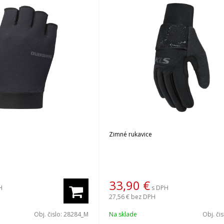
Zimné rukavice
33,90
€
H
s DPH
27,56 €
bez DPH
Obj. čislo:
28284_M
Na sklade
Obj. či