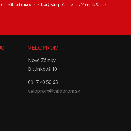
díte kliknutím na odkaz, ktorý vám pošleme na váš email. Súhlas
00
VELOPROM
Nové Zámky
Bitúnková 10
0917 40 50 65
veloprom@veloprom.sk