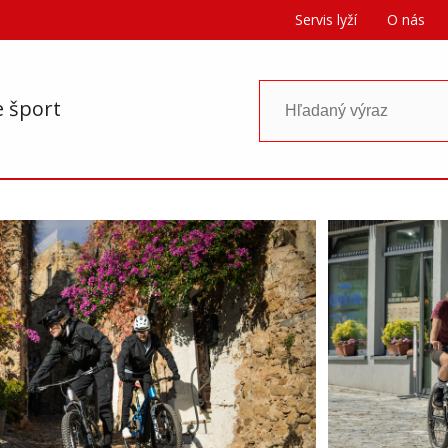
Servis lyží
O nás
e šport