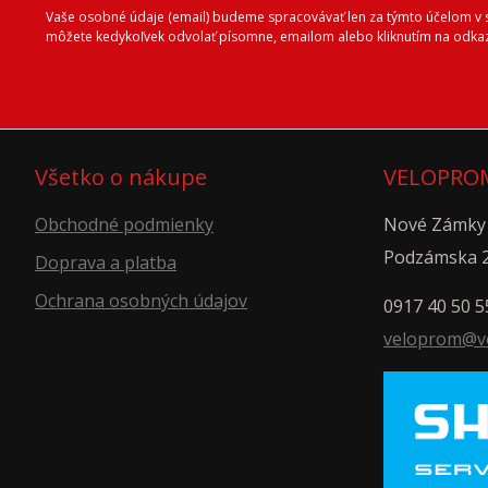
Vaše osobné údaje (email) budeme spracovávať len za týmto účelom v sú
môžete kedykoľvek odvolať písomne, emailom alebo kliknutím na odkaz
Všetko o nákupe
VELOPROM
Obchodné podmienky
Nové Zámky
Podzámska 
Doprava a platba
Ochrana osobných údajov
0917 40 50 5
veloprom@v