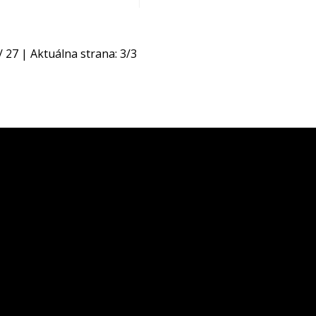
/
27
| Aktuálna strana:
3
/
3