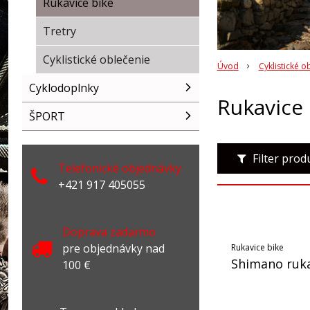
Rukavice bike
Tretry
Cyklistické oblečenie
Úvod
Cyklistické o
Cyklodoplnky
Rukavice 
ŠPORT
Filter pro
Telefonické objednávky
+421 917 405055
Doprava zadarmo
pre objednávky nad
Rukavice bike
Shimano ruka
100 €