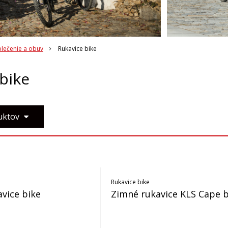
blečenie a obuv
Rukavice bike
bike
duktov
Rukavice bike
vice bike
Zimné rukavice KLS Cape b