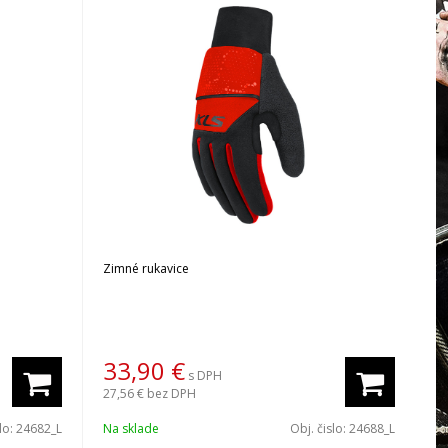
Zimné rukavice
33,90
€
s DPH
27,56 €
bez DPH
slo:
24682_L
Na sklade
Obj. čislo:
24688_L