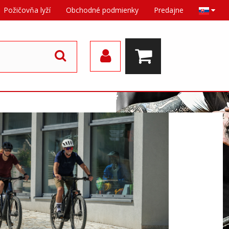
Požičovňa lyží
Obchodné podmienky
Predajne