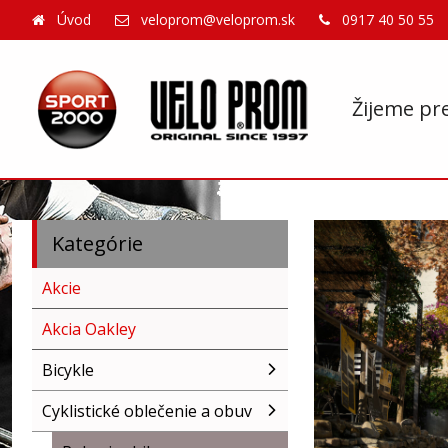
Úvod
veloprom@veloprom.sk
0917 40 50 55
Žijeme pr
Kategórie
Akcie
Akcia Oakley
Bicykle
Cyklistické oblečenie a obuv