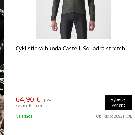
Cyklistická bunda Castelli Squadra stretch
64,90 €
Vyberte
s DPH
variant
52,76 €
bez DPH
Na sklade
Obj. čislo:
20921_XXL