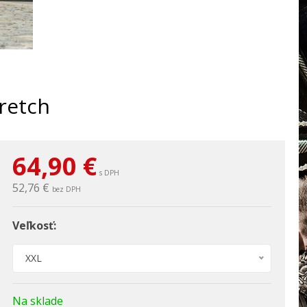
tretch
64,90
€
s DPH
52,76 €
bez DPH
Veľkosť:
XXL
Na sklade