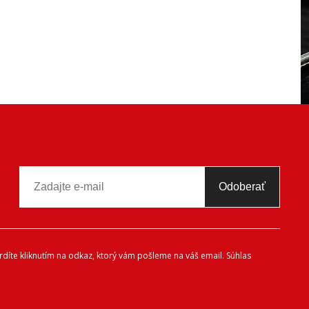
Odoberať
díte kliknutím na odkaz, ktorý vám pošleme na váš email. Súhlas