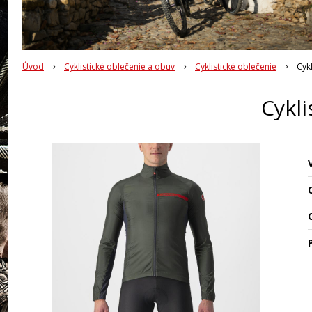
Úvod
Cyklistické oblečenie a obuv
Cyklistické oblečenie
Cyk
Cykli
O