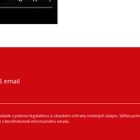
š email
lade s platnou legislatívou a zásadami ochrany osobných údajov. Súhlas potvr
 z ktoréhokoľvek informačného emailu.