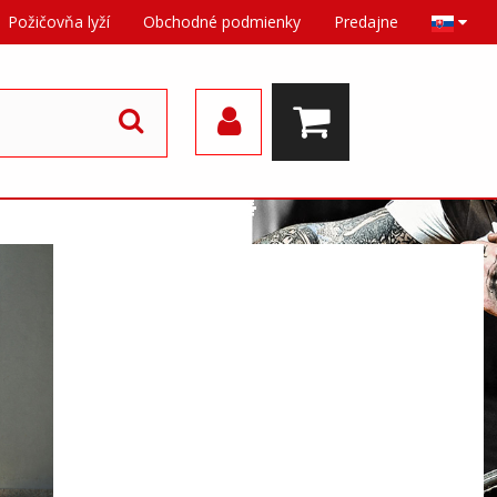
Požičovňa lyží
Obchodné podmienky
Predajne