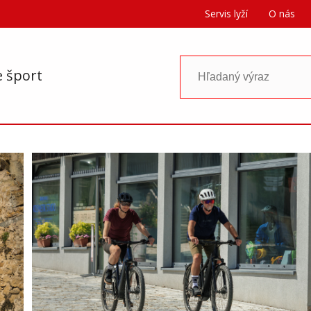
Servis lyží
O nás
e šport