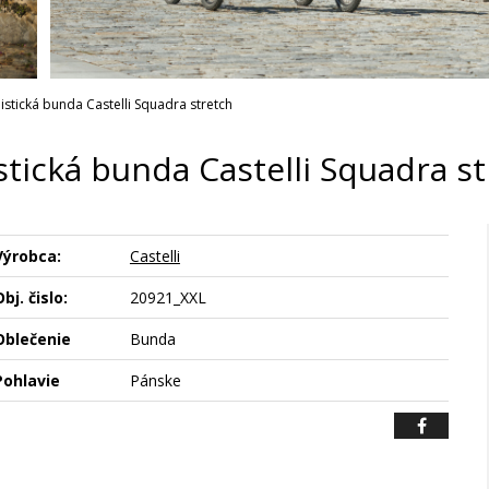
listická bunda Castelli Squadra stretch
stická bunda Castelli Squadra s
Výrobca:
Castelli
bj. čislo:
20921_XXL
Oblečenie
Bunda
Pohlavie
Pánske