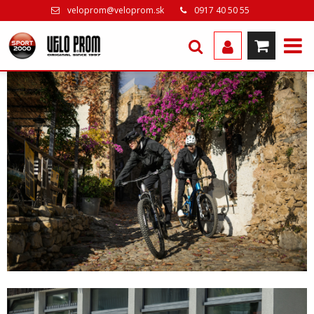
veloprom@veloprom.sk
0917 40 50 55