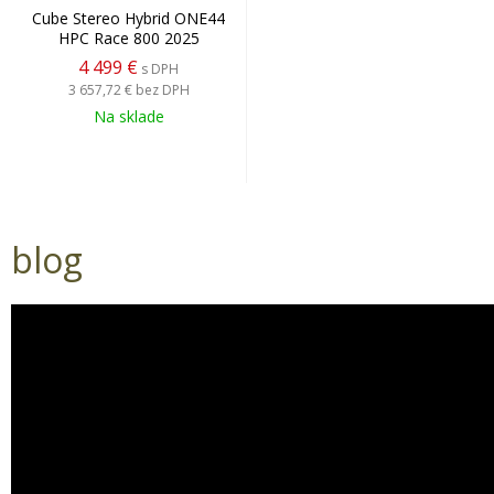
Cube Stereo Hybrid ONE44
HPC Race 800 2025
4 499 €
s DPH
3 657,72 €
bez DPH
Na sklade
blog