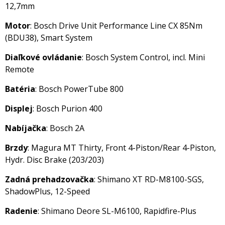
12,7mm
Motor
: Bosch Drive Unit Performance Line CX 85Nm
(BDU38), Smart System
Diaľkové ovládanie
: Bosch System Control, incl. Mini
Remote
Batéria
: Bosch PowerTube 800
Displej
: Bosch Purion 400
Nabíjačka
: Bosch 2A
Brzdy
: Magura MT Thirty, Front 4-Piston/Rear 4-Piston,
Hydr. Disc Brake (203/203)
Zadná prehadzovačka
: Shimano XT RD-M8100-SGS,
ShadowPlus, 12-Speed
Radenie
: Shimano Deore SL-M6100, Rapidfire-Plus