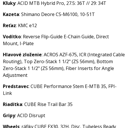
Kľuky
: ACID MTB Hybrid Pro, 27.5: 36T // 29: 34T
Kazeta
: Shimano Deore CS-M6100, 10-51T
Reťaz
: KMC e12
Vodítko
: Reverse Flip-Guide E-Chain Guide, Direct
Mount, I-Plate
Hlavové zloženie
: ACROS AZF-675, ICR (Integrated Cable
Routing), Top Zero-Stack 1 1/2" (ZS 56mm), Bottom
Zero-Stack 1 1/2" (ZS 56mm), Fiber Inserts for Angle
Adjustment
Predstavec
: CUBE Performance Stem E-MTB 35, FPI-
Link
Riadítka
: CUBE Rise Trail Bar 35
Gripy
: ACID Disrupt
Wheels
: ráfiky CUBE EX30, 32H, Disc, Tubeless Ready