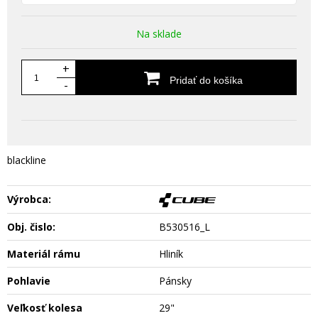
Na sklade
+
Pridať do košíka
-
blackline
Výrobca:
Obj. čislo:
B530516_L
Materiál rámu
Hliník
Pohlavie
Pánsky
Veľkosť kolesa
29"