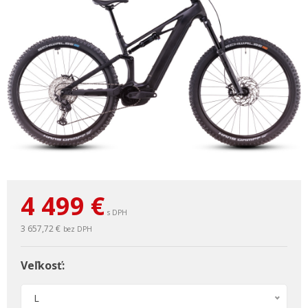
4 499
€
s DPH
3 657,72 €
bez DPH
Veľkosť:
L