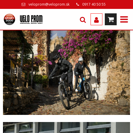
veloprom@veloprom.sk
0917 40 50 55