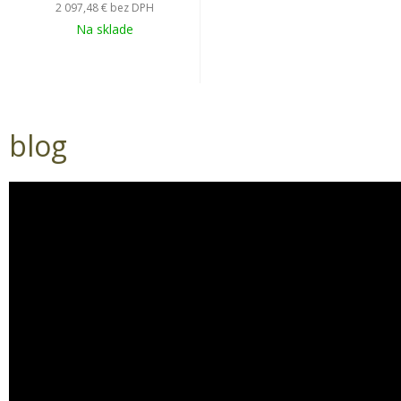
2 097,48 €
bez DPH
Na sklade
blog