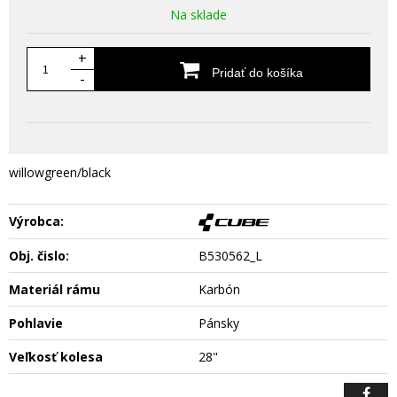
Na sklade
+
Pridať do košíka
-
willowgreen/black
Výrobca:
Obj. čislo:
B530562_L
Materiál rámu
Karbón
Pohlavie
Pánsky
Veľkosť kolesa
28"