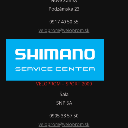
Nové Zámky
Podzámska 23
0917 40 50 55
veloprom@veloprom.sk
VELOPROM – SPORT 2000
Šaľa
SNP 5A
0905 33 57 50
veloprom@veloprom.sk