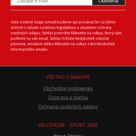
Odoberať
Vaše osobné údaje (email) budeme spracovávať len za týmto
účelom v súlade s platnou legislatívou a zásadami ochrany
osobných údajov. Súhlas potvrdíte kliknutím na odkaz, ktorý vám
pošleme na váš email. Súhlas môžete kedykoľvek odvolať
písomne, emailom alebo kliknutím na odkaz z ktoréhokoľvek
informačného emailu.
VŠETKO O NÁKUPE
Obchodné podmienky
Doprava a platba
Ochrana osobných údajov
VELOPROM – SPORT 2000