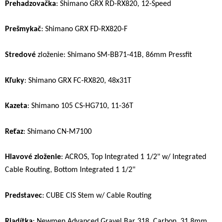
Prehadzovačka
: Shimano GRX RD-RX820, 12-Speed
Prešmykač
: Shimano GRX FD-RX820-F
Stredové
zloženie: Shimano SM-BB71-41B, 86mm Pressfit
Kľuky
: Shimano GRX FC-RX820, 48x31T
Kazeta
: Shimano 105 CS-HG710, 11-36T
Reťaz
: Shimano CN-M7100
Hlavové zloženie
: ACROS, Top Integrated 1 1/2" w/ Integrated
Cable Routing, Bottom Integrated 1 1/2"
Predstavec
: CUBE CIS Stem w/ Cable Routing
Riadítka
: Newmen Advanced Gravel Bar 318, Carbon, 31.8mm