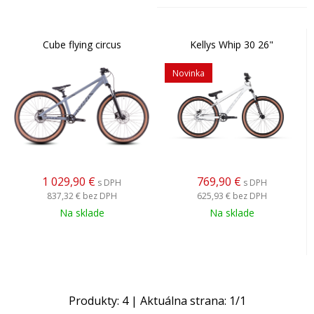
Cube flying circus
Kellys Whip 30 26"
Novinka
1 029,90
€
769,90
€
s DPH
s DPH
837,32 €
bez DPH
625,93 €
bez DPH
Na sklade
Na sklade
Produkty:
4
| Aktuálna strana:
1
/
1