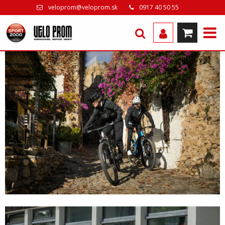
veloprom@veloprom.sk
0917 40 50 55