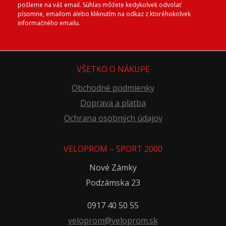
pošleme na váš email. Súhlas môžete kedykoľvek odvolať
písomne, emailom alebo kliknutím na odkaz z ktoréhokoľvek
informačného emailu.
VŠETKO O NÁKUPE
Obchodné podmienky
Doprava a platba
Ochrana osobných údajov
VELOPROM – SPORT 2000
Nové Zámky
Podzámska 23
0917 40 50 55
veloprom@veloprom.sk