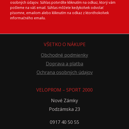
osobných údajov. Súhlas potvrdíte kliknutím na odkaz, ktorý vám
pošleme na váš email. Súhlas môžete kedykoľvek odvolať
písomne, emailom alebo kliknutím na odkaz z ktoréhokoľvek
informačného emailu.
VŠETKO O NÁKUPE
Obchodné podmienky
Doprava a platba
Ochrana osobných údajov
VELOPROM – SPORT 2000
Nové Zámky
Podzámska 23
0917 40 50 55