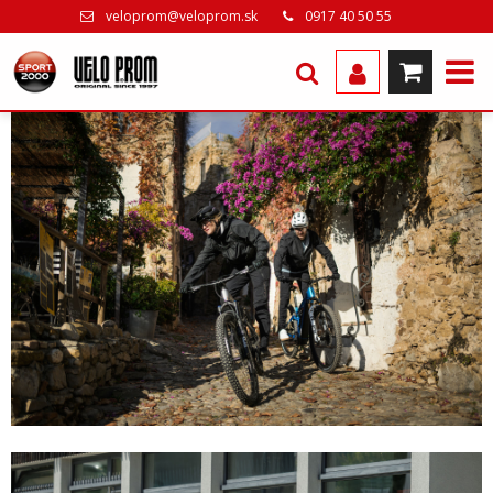
veloprom@veloprom.sk
0917 40 50 55