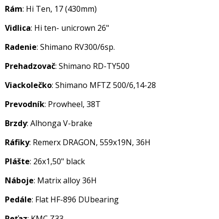
Rám
: Hi Ten, 17 (430mm)
Vidlica
: Hi ten- unicrown 26"
Radenie
: Shimano RV300/6sp.
Prehadzovač
: Shimano RD-TY500
Viackolečko
: Shimano MFTZ 500/6,14-28
Prevodník
: Prowheel, 38T
Brzdy
: Alhonga V-brake
Ráfiky
: Remerx DRAGON, 559x19N, 36H
Plášte
: 26x1,50" black
Náboje
: Matrix alloy 36H
Pedále
: Flat HF-896 DUbearing
Reťaz
: KMC Z33