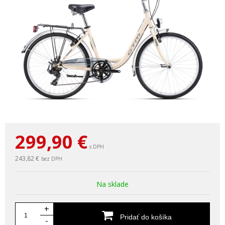
299,90
€
s DPH
243,82 €
bez DPH
Na sklade
+
Pridať do košíka
-