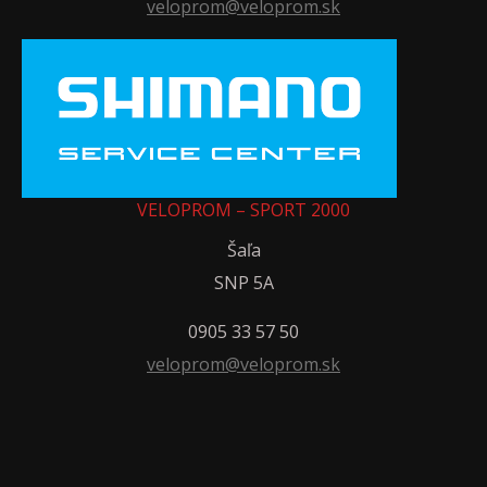
veloprom@veloprom.sk
VELOPROM – SPORT 2000
Šaľa
SNP 5A
0905 33 57 50
veloprom@veloprom.sk