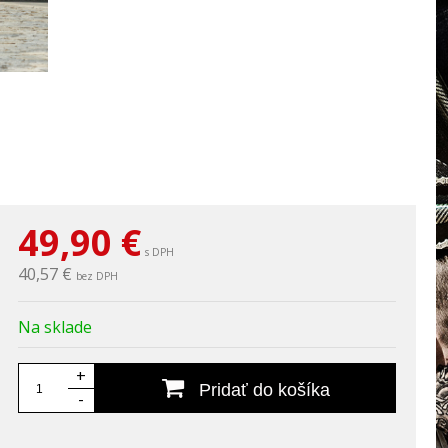
49,90
€
s DPH
40,57 €
bez DPH
Na sklade
+
Pridať do košíka
-