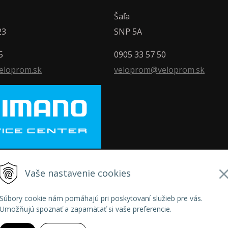
Šaľa
23
SNP 5A
5
0905 33 57 50
eloprom.sk
veloprom@veloprom.sk
Vaše nastavenie cookies
026 Veloprom •
NextShop
&
e-shop Pohoda Connector
by
NextCom s.
Súbory cookie nám pomáhajú pri poskytovaní služieb pre vás.
Umožňujú spoznať a zapamätať si vaše preferencie.