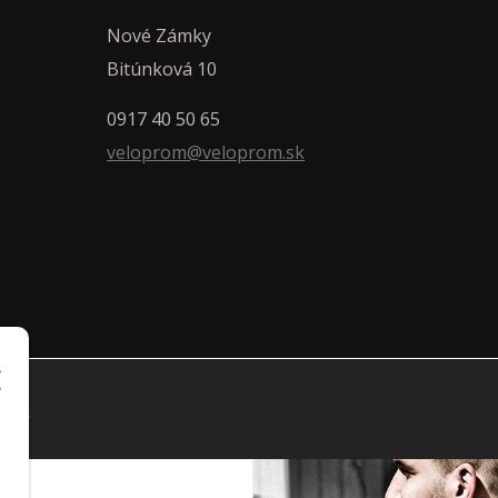
Nové Zámky
Bitúnková 10
0917 40 50 65
veloprom@veloprom.sk
r.o.