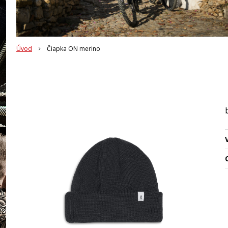
Úvod
Čiapka ON merino
O