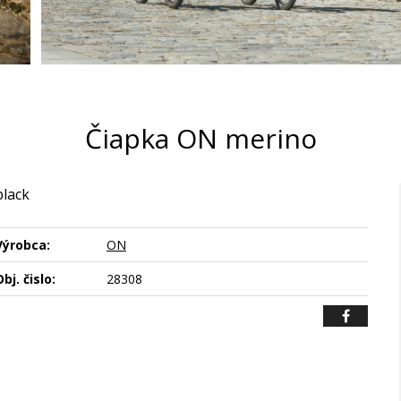
Čiapka ON merino
black
Výrobca:
ON
bj. čislo:
28308