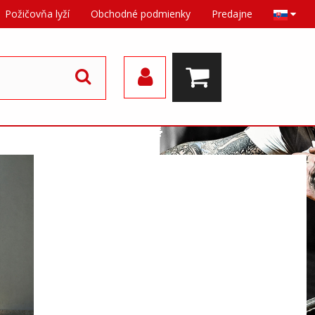
Požičovňa lyží
Obchodné podmienky
Predajne