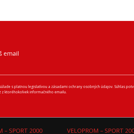
š email
lade s platnou legislatívou a zásadami ochrany osobných údajov. Súhlas potvr
 z ktoréhokoľvek informačného emailu.
 – SPORT 2000
VELOPROM – SPORT 20