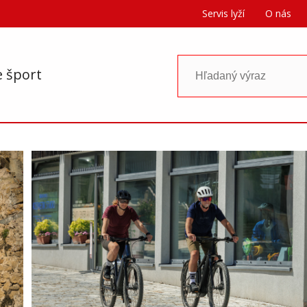
Servis lyží
O nás
e šport