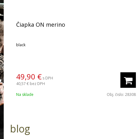
Čiapka ON merino
black
49,90 €
s DPH
40,57 €
bez DPH
Na sklade
Obj. čislo:
28308
blog