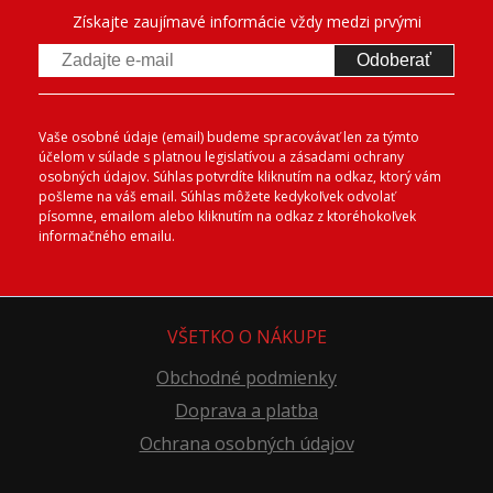
Získajte zaujímavé informácie vždy medzi prvými
Odoberať
Vaše osobné údaje (email) budeme spracovávať len za týmto
účelom v súlade s platnou legislatívou a zásadami ochrany
osobných údajov. Súhlas potvrdíte kliknutím na odkaz, ktorý vám
pošleme na váš email. Súhlas môžete kedykoľvek odvolať
písomne, emailom alebo kliknutím na odkaz z ktoréhokoľvek
informačného emailu.
VŠETKO O NÁKUPE
Obchodné podmienky
Doprava a platba
Ochrana osobných údajov