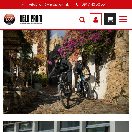
veloprom@veloprom.sk
0917 40 50 55