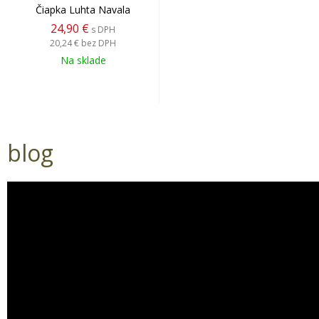
Čiapka Luhta Navala
24,90 €
s DPH
20,24 €
bez DPH
Na sklade
blog