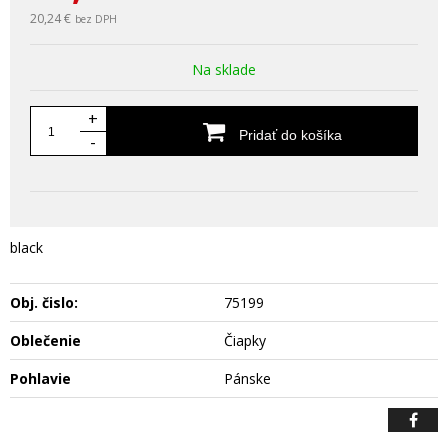
20,24 €
bez DPH
Na sklade
+
Pridať do košíka
-
black
Obj. čislo:
75199
Oblečenie
Čiapky
Pohlavie
Pánske