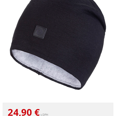
24,90
€
s DPH