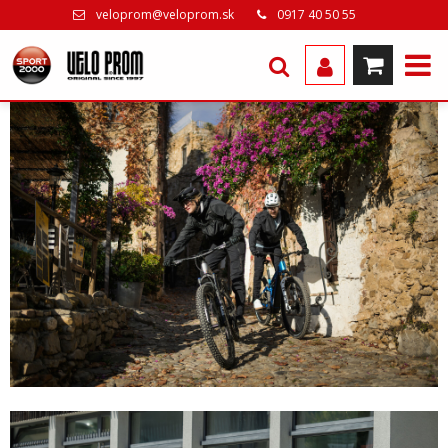
veloprom@veloprom.sk
0917 40 50 55