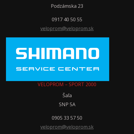
Podzámska 23
0917 40 50 55
veloprom@veloprom.sk
VELOPROM – SPORT 2000
Šaľa
SNP 5A
0905 33 57 50
veloprom@veloprom.sk