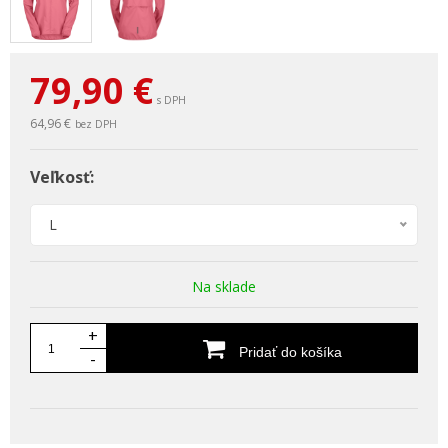
79,90
€
s DPH
64,96 €
bez DPH
Veľkosť:
L
Na sklade
+
Pridať do košíka
-