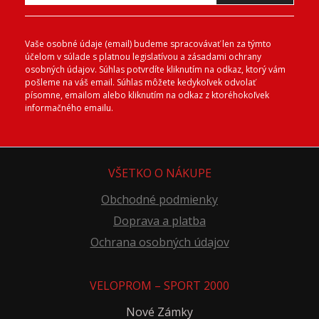
Vaše osobné údaje (email) budeme spracovávať len za týmto
účelom v súlade s platnou legislatívou a zásadami ochrany
osobných údajov. Súhlas potvrdíte kliknutím na odkaz, ktorý vám
pošleme na váš email. Súhlas môžete kedykoľvek odvolať
písomne, emailom alebo kliknutím na odkaz z ktoréhokoľvek
informačného emailu.
VŠETKO O NÁKUPE
Obchodné podmienky
Doprava a platba
Ochrana osobných údajov
VELOPROM – SPORT 2000
Nové Zámky