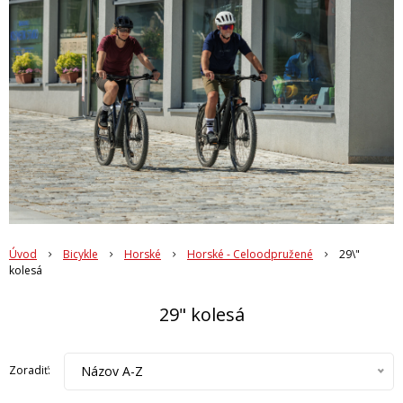
Úvod
Bicykle
Horské
Horské - Celoodpružené
29\"
kolesá
29" kolesá
Názov A-Z
Zoradiť: