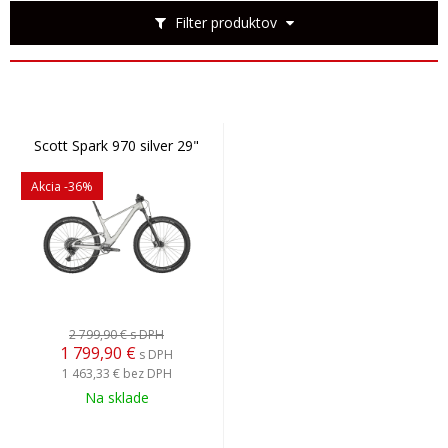
Filter produktov
Scott Spark 970 silver 29"
Akcia
-36%
2 799,90 €
s DPH
1 799,90
€
s DPH
1 463,33 €
bez DPH
Na sklade