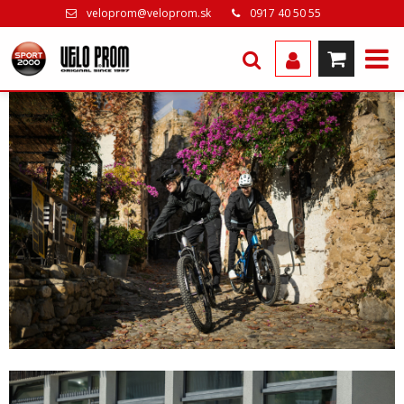
veloprom@veloprom.sk
0917 40 50 55