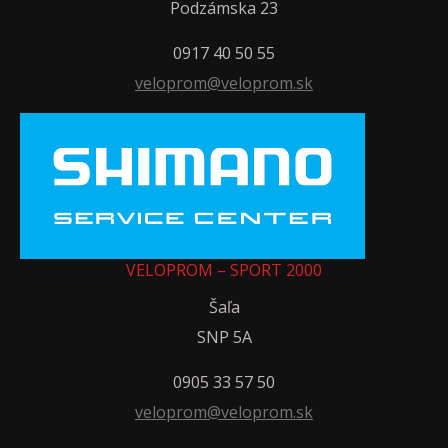
Podzámska 23
0917 40 50 55
veloprom@veloprom.sk
VELOPROM – SPORT 2000
Šaľa
SNP 5A
0905 33 57 50
veloprom@veloprom.sk