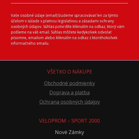
Vaše osobné údaje (email) budeme spracovávať len za týmto
účelom v súlade s platnou legislatívou a zásadami ochrany
osobných údajov. Súhlas potvrdíte kliknutím na odkaz, ktorý vám
pošleme na váš email. Súhlas môžete kedykoľvek odvolať
písomne, emailom alebo kliknutím na odkaz z ktoréhokoľvek
informačného emailu.
VŠETKO O NÁKUPE
Obchodné podmienky
Doprava a platba
Ochrana osobných údajov
VELOPROM – SPORT 2000
Nové Zámky